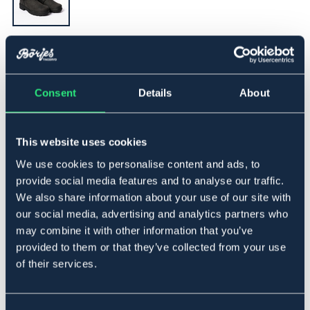
▾
32
Consent
Details
About
Lägg i varukorgen
I lager
Se lager i butik
This website uses cookies
We use cookies to personalise content and ads, to
provide social media features and to analyse our traffic.
Produktbeskrivning
We also share information about your use of our site with
our social media, advertising and analytics partners who
Dessa praktiska jodhpurs är designade för att hålla dina
may combine it with other information that you’ve
fötter varma och torra, oavsett väder. Tillverkade i
vattenavvisande nubuck och med resår i sidorna för
provided to them or that they’ve collected from your use
perfekt passform och rörelsefrihet. Den rejäla
of their services.
gummisulan ger ett utmärkt grepp. Det varma
innerfodret i polyesterpäls ger extra komfort under kalla
dagar. Perfekta för dig som söker en stilren och