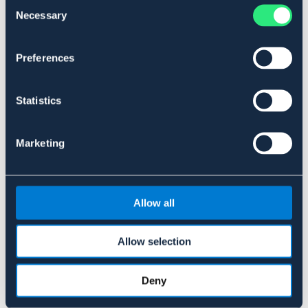
Consent
funktionell ridsko som klarar av både väder och aktivitet.
Necessary
Selection
Art.nr. 96413741-BK-32
SVART
JUNIOR
Preferences
Se lager i butik
Statistics
Recensioner
Marketing
Om varumärket
Allow all
Liknande produkter
Allow selection
Deny