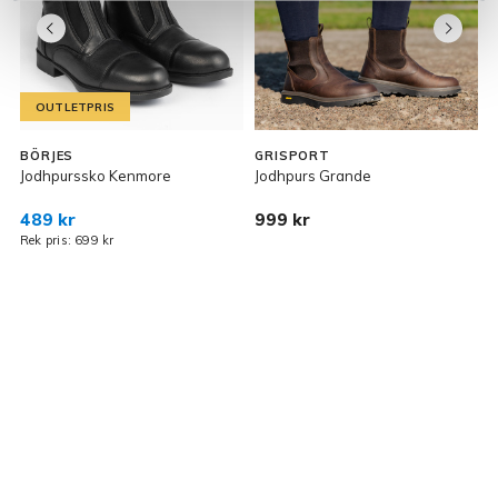
OUTLETPRIS
BÖRJES
GRISPORT
Jodhpurssko Kenmore
Jodhpurs Grande
J
489 kr
999 kr
Rek pris: 699 kr
R