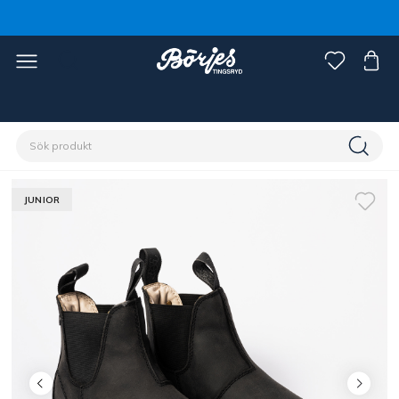
Förstasidan
Ryttare
Skor, stövlar & chaps
Skor
JUNIOR