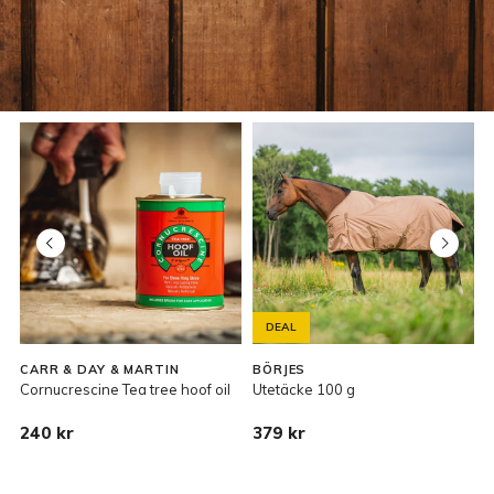
DEAL
CARR & DAY & MARTIN
BÖRJES
Cornucrescine Tea tree hoof oil
Utetäcke 100 g
D
240 kr
379 kr