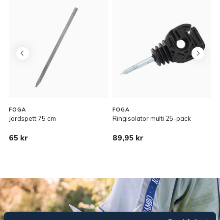
FOGA
FOGA
Jordspett 75 cm
Ringisolator multi 25-pack
F
65 kr
89,95 kr
2