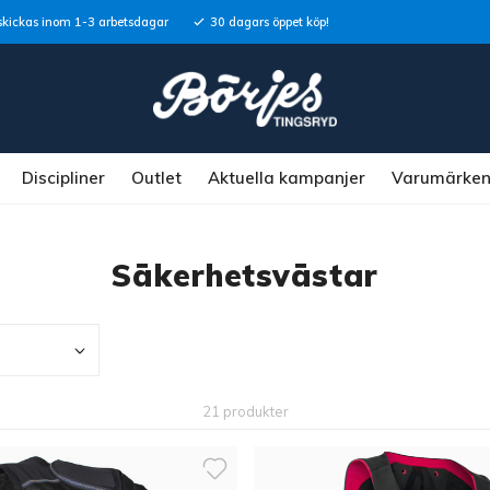
skickas inom 1-3 arbetsdagar
30 dagars öppet köp!
Discipliner
Outlet
Aktuella kampanjer
Varumärke
Säkerhetsvästar
21 produkter