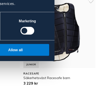
 services.
Marketing
Allow all
JUNIOR
RACESAFE
Säkerhetsväst Racesafe barn
3 229 kr