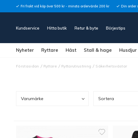
Fri frakt vid köp över 500 kr - minsta ordervärde 200 kr
Din order 
Kundservice
Hitta butik
Retur & byte
Börjestips
Nyheter
Ryttare
Häst
Stall & hage
Husdjur
Förstasidan
Ryttare
Ryttarutrustning
Säkerhetsvästar
Varumärke
Sortera