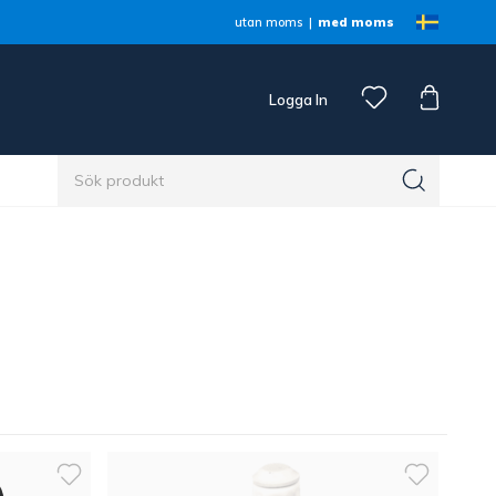
utan moms
med moms
Logga In
n