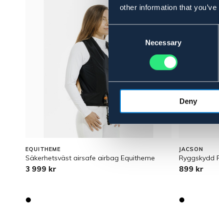
other information that you’ve
Consent
Selection
Necessary
Deny
EQUITHEME
JACSON
Säkerhetsväst airsafe airbag Equitheme
Ryggskydd 
3 999 kr
899 kr