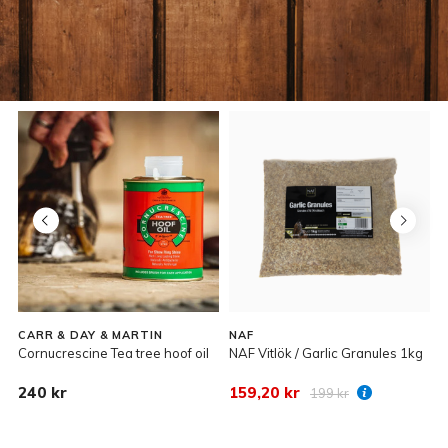
CARR & DAY & MARTIN
NAF
C
Cornucrescine Tea tree hoof oil
NAF Vitlök / Garlic Granules 1kg
G
240 kr
159,20 kr
3
199 kr