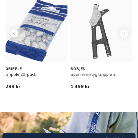
GRIPPLE
BÖRJES
Gripple 20-pack
Spännverktyg Gripple 2
E
299 kr
1 499 kr
2