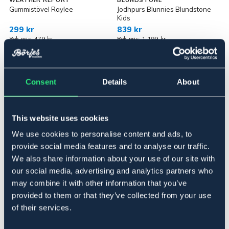
WEATHER REPORT
BLUNDSTONE
Gummistövel Raylee
Jodhpurs Blunnies Blundstone
Kids
299 kr
839 kr
Rek pris: 479 kr
Rek pris: 1 199 kr
Consent
Details
About
This website uses cookies
We use cookies to personalise content and ads, to
provide social media features and to analyse our traffic.
We also share information about your use of our site with
our social media, advertising and analytics partners who
may combine it with other information that you’ve
EQUINE
EQUINE
provided to them or that they’ve collected from your use
Jodhpurs Novaro
Jodhpurs Arno
of their services.
599 kr
699 kr