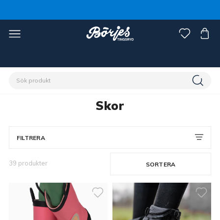
Förstasidan
Ryttare
Skor, stövlar & chaps
Skor
Skor
FILTRERA
39 produkter
SORTERA