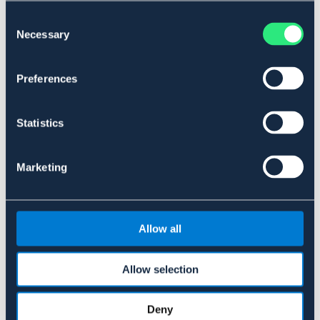
Consent
Necessary
Selection
Preferences
Statistics
Marketing
JUNIOR
EQUINE
EQUINE
Jodhpurs winter Edmonton
Jodhurs winter Edmonton junior
Allow all
599 kr
529 kr
Allow selection
Deny