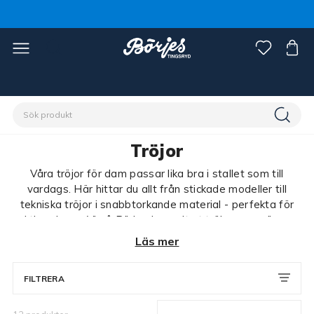
Förstasidan
Ryttare
Damkläder
Tröjor
Tröjor
Våra tröjor för dam passar lika bra i stallet som till
vardags. Här hittar du allt från stickade modeller till
tekniska tröjor i snabbtorkande material - perfekta för
aktiva dagar. Vi på Börjes har valt ut tröjor som värmer
utan att bli bylsiga och som ger god rörelsefrihet under
Läs mer
ridning. Kombinera med en väst för lager-på-lager eller
bär som ett mysigt plagg på fritiden.
FILTRERA