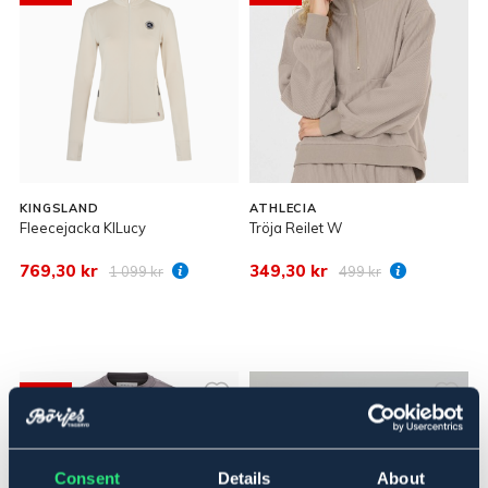
KINGSLAND
ATHLECIA
Fleecejacka KlLucy
Tröja Reilet W
769,30 kr
349,30 kr
1 099 kr
499 kr
30%
Consent
Details
About