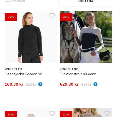
12 produkter
SORTERA
30%
30%
WHISTLER
KINGSLAND
Fleecejacka Cocoon W
Funktionströja KlLeann
160,30 kr
629,30 kr
229 kr
899 kr
30%
30%