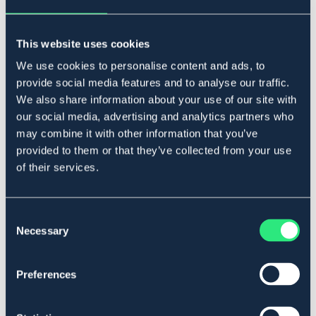
This website uses cookies
OUTLETPRIS
We use cookies to personalise content and ads, to
provide social media features and to analyse our traffic.
ATHLECIA
WHISTLER
Sweatshirt Jacey W
Fleecejacka Matra
We also share information about your use of our site with
our social media, advertising and analytics partners who
279,30 kr
249 kr
399 kr
may combine it with other information that you’ve
Rek pris: 349 kr
provided to them or that they’ve collected from your use
of their services.
Consent
Necessary
Selection
Preferences