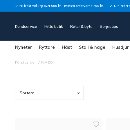
Fri frakt vid köp över 500 kr - minsta ordervärde 200 kr
Din order 
Kundservice
Hitta butik
Retur & byte
Börjestips
Nyheter
Ryttare
Häst
Stall & hage
Husdjur
Förstasidan
IMAZO
Sortera