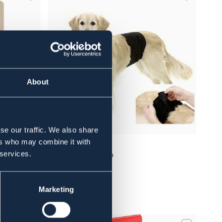
About
se our traffic. We also share
ers who may combine it with
IMAZO
 services.
ck
Kisskydd gentleman
99 kr
Marketing