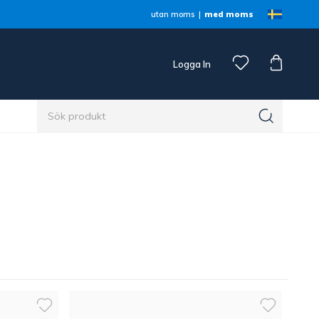
utan moms
med moms
Logga In
n