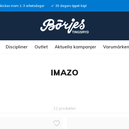
skickas inom 1-3 arbetsdagar
30 dagars öppet köp!
Discipliner
Outlet
Aktuella kampanjer
Varumärke
IMAZO
21 produkter