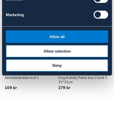
Liknande produkter
Marketing
Allow all
Allow selection
Deny
TRIXIE
TRIXIE
Aktivitetsbräda nivå 1
Dog Activity Poker box 2 nivå 3
F
31*31cm
109 kr
279 kr