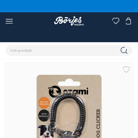
Förstasidan
Husdjur
Hund
Aktivitet & träning