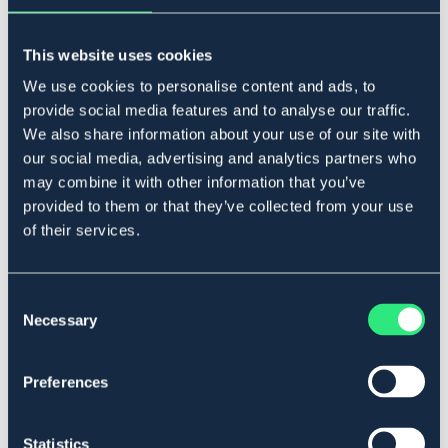
Produktbeskrivning
En liten och portabel träningsapparat som används för
This website uses cookies
att markera önskvärt beteende hos hunden. När hunden
We use cookies to personalise content and ads, to
utför önskat beteende, trycker man på klickern, vilket
provide social media features and to analyse our traffic.
skapar ett karakteristiskt ljud som signalerar att hunden
We also share information about your use of our site with
har gjort rätt. Klickern är också lätt att bära med sig och
passar perfekt för hundträning både inomhus och
our social media, advertising and analytics partners who
utomhus.
may combine it with other information that you’ve
Säljes i sorterade färger.
provided to them or that they’ve collected from your use
of their services.
Art.nr. 540232
Se lager i butik
Consent
Necessary
Selection
Recensioner
Preferences
Om varumärket
Statistics