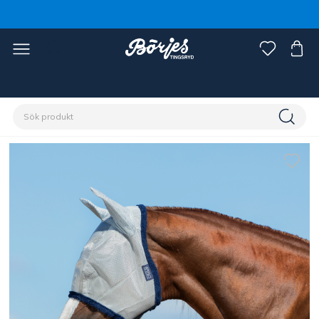
Förstasidan
Häst
Flugskydd
Flughuvor