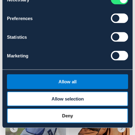
Selection
SILVER
Preferences
Se lager i butik
Statistics
Recensioner
Marketing
Om varumärket
Allow all
Liknande produkter
Allow selection
Deny