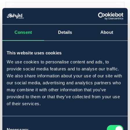
▾
Cob
Lägg i varukorgen
Consent
Details
About
I lager
Se lager i butik
This website uses cookies
We use cookies to personalise content and ads, to
Produktbeskrivning
provide social media features and to analyse our traffic.
We also share information about your use of our site with
Flugmask från Amigo Horseware. Mycket populär modell
our social media, advertising and analytics partners who
som skyddar hästen från besvärliga flugor och andra
insekter. Tillverkad i förstärkt Polyester material som är
may combine it with other information that you’ve
andningsbart samt UV-skyddande. Bekvämt fleecefoder
provided to them or that they’ve collected from your use
runt kanterna som bidrar till hög komfort för hästen.
of their services.
Stora och luftiga öron tillverkade i mjukt material som
förhindrar flugor och kryp i öronen samtidigt som de
märks av minimalt för hästen.
Consent
Art.nr. 9630060-SV-CS
Necessary