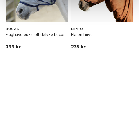
BUCAS
LIPPO
Flughuva buzz-off deluxe bucas
Eksemhuva
F
399 kr
235 kr
8