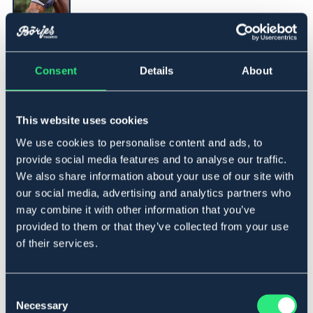
▾
CS
Consent
Details
About
Tillfälligt slut
Se lager i butik
This website uses cookies
We use cookies to personalise content and ads, to
Produktbeskrivning
provide social media features and to analyse our traffic.
Flughuva med god rymd för hästens ögon, mjuk mesh
We also share information about your use of our site with
och luftiga skydd för öronen. Vadderade sömmar. UV-
our social media, advertising and analytics partners who
skydd +70%
may combine it with other information that you’ve
Skydd för irriterande flugor och insekter
provided to them or that they’ve collected from your use
Elastiskt material med god andningsfunktion
of their services.
70 + % AVERAGE UV BLOCKING
Elastiskt, åtslutande nackparti
Två knäppen kring ganascherna
Consent
Vadderade sömmar på insidan
Necessary
Finmaskig mesh
Selection