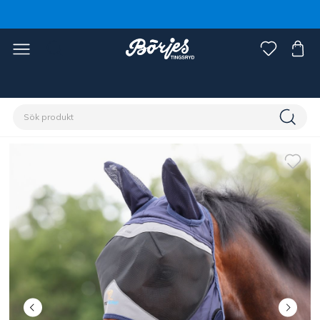
Förstasidan
Häst
Flugskydd
Flughuvor