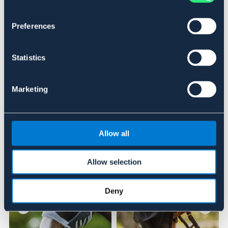
Art.nr. 9156662-NV-CS
Preferences
Se lager i butik
Statistics
Recensioner
Om varumärket
Marketing
Allow all
Liknande produkter
Allow selection
Deny