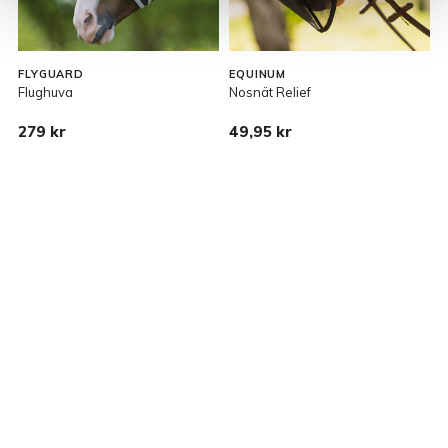
FLYGUARD
EQUINUM
Flughuva
Nosnät Relief
F
279 kr
49,95 kr