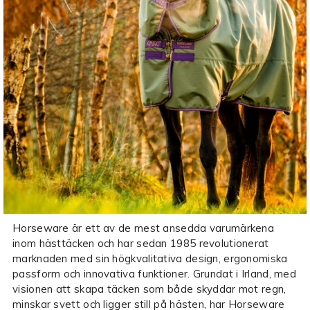
Horseware är ett av de mest ansedda varumärkena
inom hästtäcken och har sedan 1985 revolutionerat
marknaden med sin högkvalitativa design, ergonomiska
passform och innovativa funktioner. Grundat i Irland, med
visionen att skapa täcken som både skyddar mot regn,
minskar svett och ligger still på hästen, har Horseware