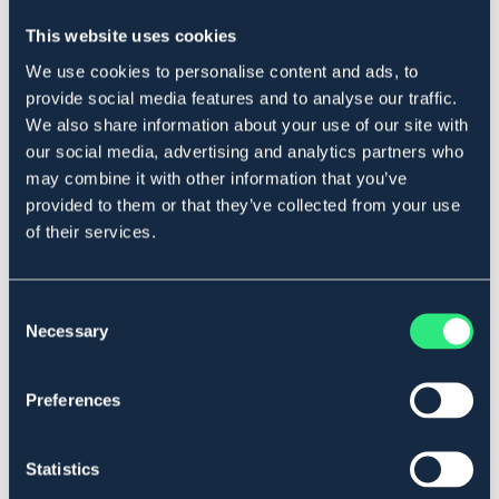
This website uses cookies
HORSEWARE
HORSEWARE
We use cookies to personalise content and ads, to
Borste Signature Body Brush
Borste Signature polishing
provide social media features and to analyse our traffic.
We also share information about your use of our site with
350 kr
350 kr
our social media, advertising and analytics partners who
may combine it with other information that you’ve
provided to them or that they’ve collected from your use
of their services.
Consent
Necessary
Selection
Preferences
Statistics
HORSEWARE
HORSEWARE