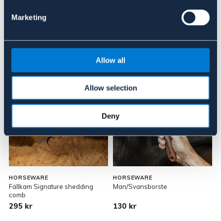
Hovkrats Signature
Borste Signature soft flick
Marketing
150 kr
295 kr
Allow all
Allow selection
Deny
HORSEWARE
HORSEWARE
Fällkam Signature shedding
Man/Svansborste
comb
295 kr
130 kr