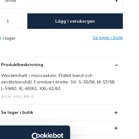
▾
Small
Lägg i varukorgen
Se lager i butik
I lager
Produktbeskrivning
Westernhatt i moccaskinn. Flätat band och
ventilationshål. Formbart brette. Stl: S-55/56, M-57/58,
L-59/60, XL-60/61, XXL-61/62.
Art.nr. 4401-BN-S
Se lager i butik
Recensioner