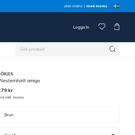
utan moms
med moms
Logga In
n
BÖRJES
Westernhatt amigo
279 kr
ris inkl. moms
Brun