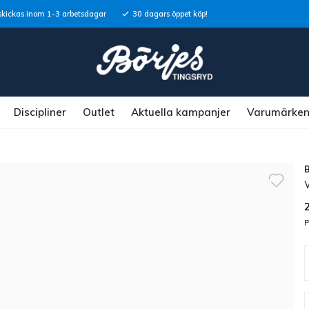
skickas inom 1-3 arbetsdagar
30 dagars öppet köp!
Discipliner
Outlet
Aktuella kampanjer
Varumärke
P