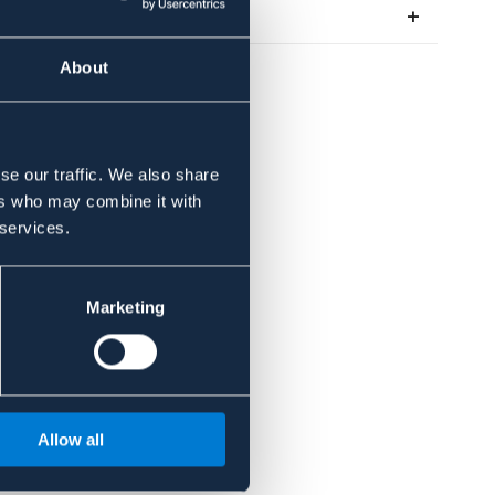
Om varumärket
About
se our traffic. We also share
ers who may combine it with
 services.
Marketing
Allow all