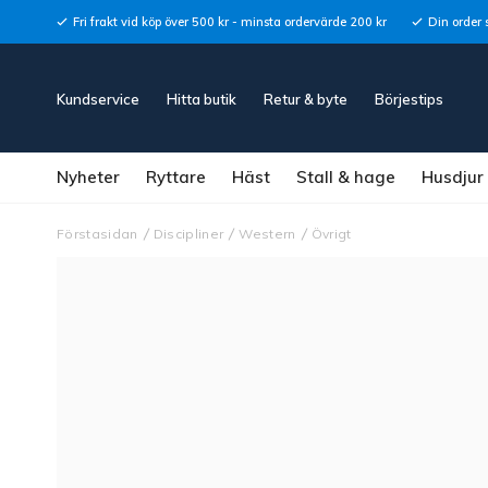
Fri frakt vid köp över 500 kr - minsta ordervärde 200 kr
Din order 
Kundservice
Hitta butik
Retur & byte
Börjestips
Nyheter
Ryttare
Häst
Stall & hage
Husdjur
Förstasidan
Discipliner
Western
Övrigt