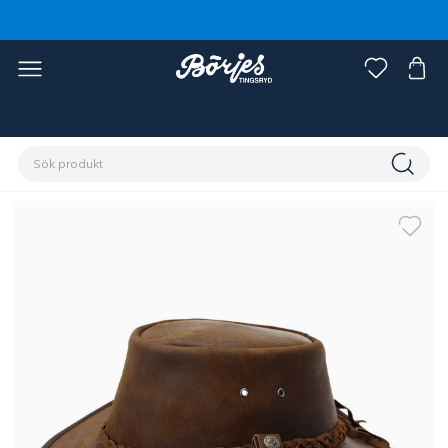
Förstasidan
Discipliner
Western
Övrigt