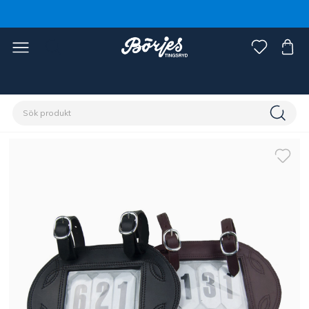
Förstasidan
Discipliner
Körning
Körtillbehör