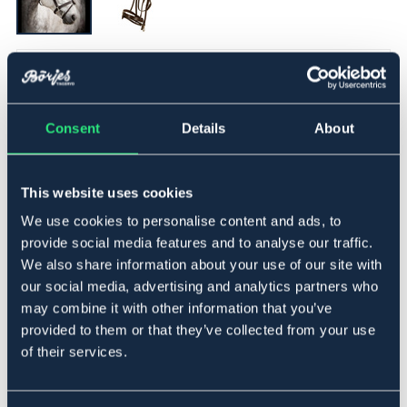
▾
Cob
Consent
Details
About
Lägg i varukorgen
I lager
Se lager i butik
This website uses cookies
We use cookies to personalise content and ads, to
provide social media features and to analyse our traffic.
Produktbeskrivning
We also share information about your use of our site with
Aachenträns i mjukt oljat läder. Platt ofodrat pannband
our social media, advertising and analytics partners who
och nosgrimma med avtagbart aachenfäste. Ställbar
may combine it with other information that you’ve
käkrem och sidostycken med hakar. Nackstycket är brett,
provided to them or that they’ve collected from your use
fodrat och svängt för att motverka tryck vid det känsliga
of their services.
området bakom öronen. Silverfärgade spännen.
Storleksguide
Art.nr. 2690-BK-CS