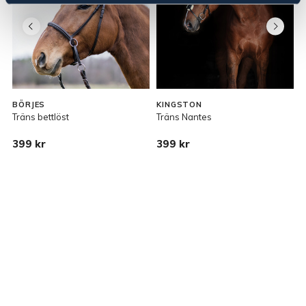
BÖRJES
KINGSTON
L
Träns bettlöst
Träns Nantes
T
399 kr
399 kr