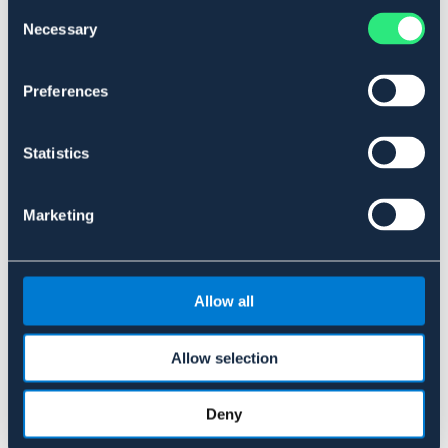
Consent
Necessary
Selection
SVART
BRUN
Preferences
Material & mått
Se lager i butik
Statistics
Recensioner
Marketing
Om varumärket
Allow all
Liknande produkter
Allow selection
Deny