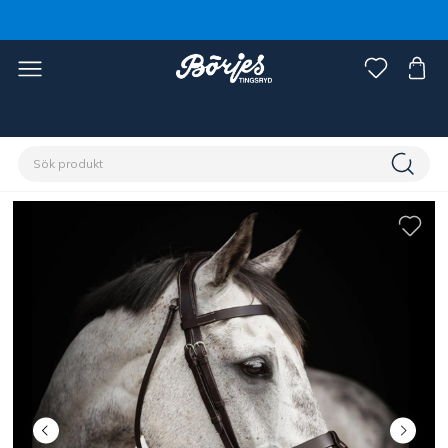
Förstasidan
Häst
Träns & tyglar
Träns