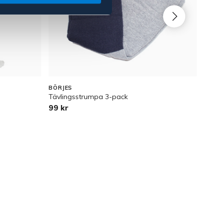
BÖRJES
HKM
Tävlingsstrumpa 3-pack
Rids
99 kr
499 