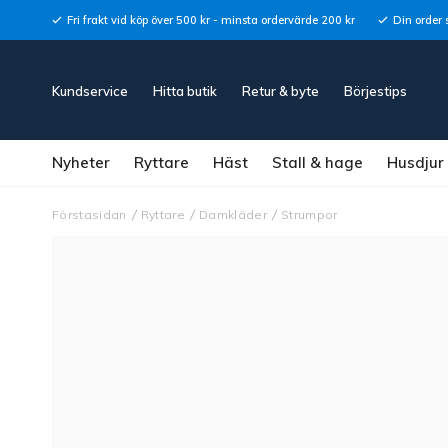
Fri frakt vid köp över 500 kr - minsta ordervärde 200 kr
Din order 
Kundservice
Hitta butik
Retur & byte
Börjestips
Nyheter
Ryttare
Häst
Stall & hage
Husdjur
Förstasidan
Ryttare
Damkläder
Strumpor