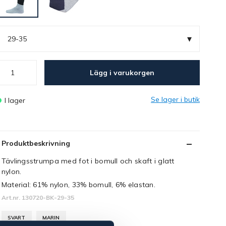
▾
29-35
Lägg i varukorgen
Se lager i butik
I lager
Produktbeskrivning
Tävlingsstrumpa med fot i bomull och skaft i glatt
nylon.
Material: 61% nylon, 33% bomull, 6% elastan.
Art.nr. 130720-BK-29-35
SVART
MARIN