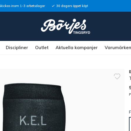
skickas inom 1-3 arbetsdagar
30 dagars öppet köp!
Discipliner
Outlet
Aktuella kampanjer
Varumärke
P