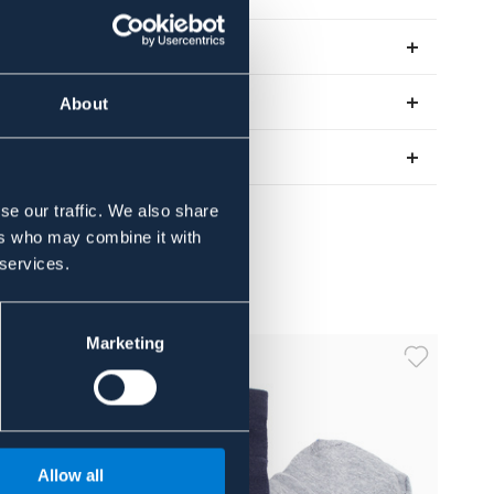
Se lager i butik
Recensioner
About
Om varumärket
se our traffic. We also share
ers who may combine it with
 services.
Marketing
Allow all