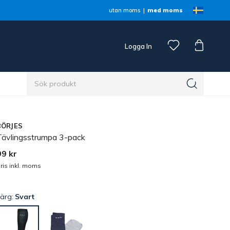
utan moms
med moms
Logga In
n
BÖRJES
Tävlingsstrumpa 3-pack
99 kr
ris inkl. moms
Färg:
Svart