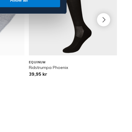
EQUINUM
HKM
Ridstrumpa Phoenix
Rids
39,95 kr
499 