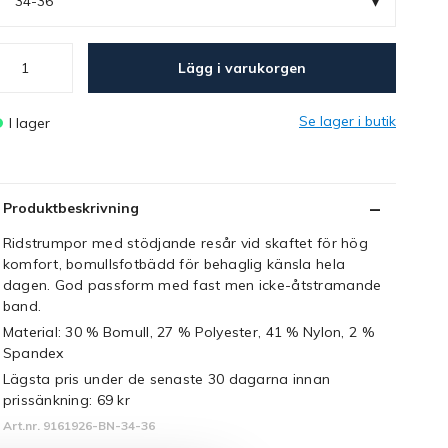
▾
34-36
Lägg i varukorgen
Se lager i butik
I lager
Produktbeskrivning
Ridstrumpor med stödjande resår vid skaftet för hög
komfort, bomullsfotbädd för behaglig känsla hela
dagen. God passform med fast men icke-åtstramande
band.
Material: 30 % Bomull, 27 % Polyester, 41 % Nylon, 2 %
Spandex
Lägsta pris under de senaste 30 dagarna innan
prissänkning:
69 kr
Art.nr. 9161926-BN-34-36