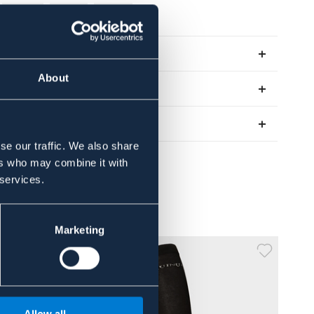
MARIN
BRUN
ROSA
Se lager i butik
About
Recensioner
Om varumärket
se our traffic. We also share
ers who may combine it with
 services.
Marketing
Allow all