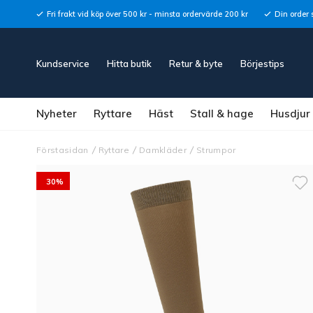
Fri frakt vid köp över 500 kr - minsta ordervärde 200 kr
Din order 
Kundservice
Hitta butik
Retur & byte
Börjestips
Nyheter
Ryttare
Häst
Stall & hage
Husdjur
Förstasidan
Ryttare
Damkläder
Strumpor
30%