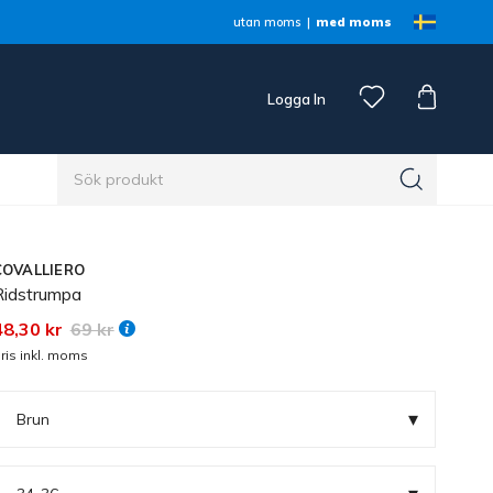
utan moms
med moms
Logga In
n
COVALLIERO
Ridstrumpa
48,30 kr
69 kr
ris inkl. moms
▾
Brun