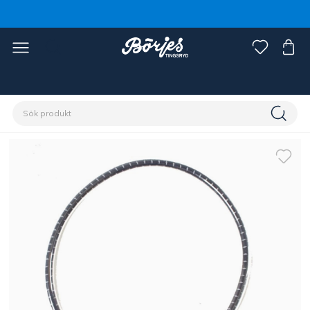
Förstasidan
Häst
Hästtäcken
Tillbehör täcken