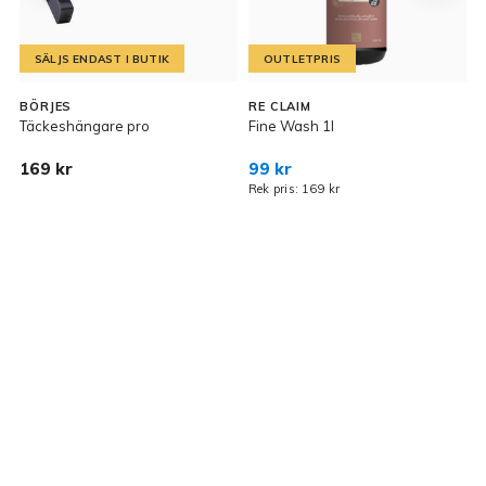
SÄLJS ENDAST I BUTIK
OUTLETPRIS
BÖRJES
RE CLAIM
I
Täckeshängare pro
Fine Wash 1l
I
169 kr
99 kr
2
Rek pris: 169 kr
Kundservice
Information