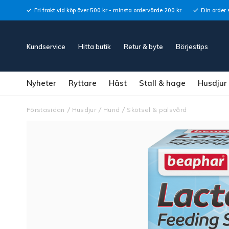
Fri frakt vid köp över 500 kr - minsta ordervärde 200 kr
Din order 
Kundservice
Hitta butik
Retur & byte
Börjestips
Nyheter
Ryttare
Häst
Stall & hage
Husdjur
Förstasidan
Husdjur
Hund
Skötsel & pälsvård