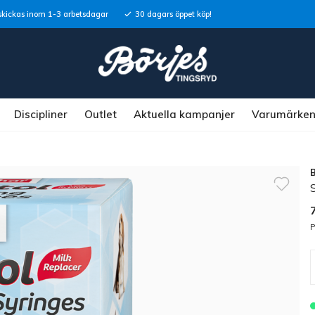
skickas inom 1-3 arbetsdagar
30 dagars öppet köp!
Discipliner
Outlet
Aktuella kampanjer
Varumärke
P