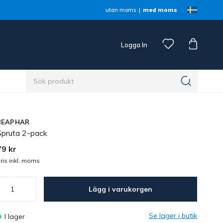
utan moms
med moms
Logga In
n
BEAPHAR
Spruta 2-pack
79 kr
ris inkl. moms
Lägg i varukorgen
Se lager i butik
I lager