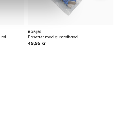
BÖRJES
BÖRJ
 ml
Rosetter med gummiband
Trim
49,95 kr
99 k