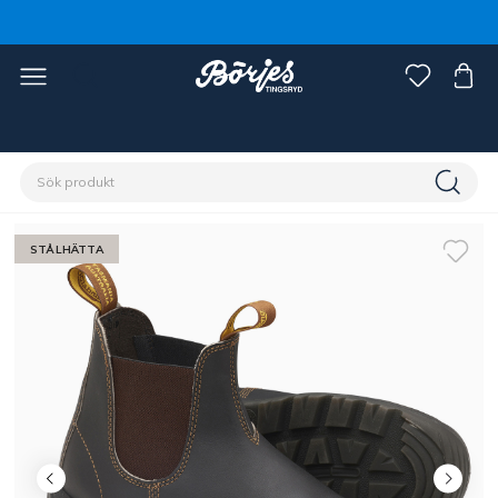
Förstasidan
Ryttare
Skor, stövlar & chaps
Skor
STÅLHÄTTA