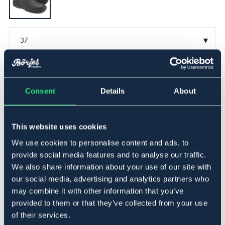
▾
37
Lägg i varukorgen
Consent
Details
About
I lager
Se lager i butik
This website uses cookies
Produktbeskrivning
We use cookies to personalise content and ads, to
provide social media features and to analyse our traffic.
Blundstone 192 är en mycket slitstark arbetssko med
We also share information about your use of our site with
stålhätta i förstklassigt oljebehandlat premiumskinn och
stålhätta. Elastisk resår i sidorna. Blundstones egna
our social media, advertising and analytics partners who
SPS-dämpning gör skorna extra sköna. Urtagbar PU
may combine it with other information that you’ve
innersula med stötdämpande Poron-inlägg i häl och tå.
provided to them or that they’ve collected from your use
Grov TPU yttersula som är mycket slitstark, halksäker
of their services.
och extra motståndskraftig mot mikrobiologisk