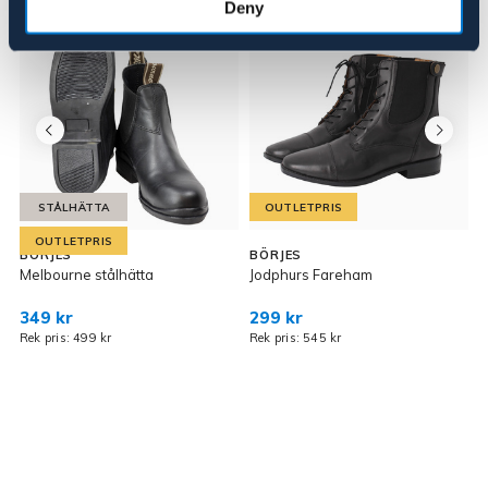
Deny
STÅLHÄTTA
OUTLETPRIS
OUTLETPRIS
BÖRJES
BÖRJES
Melbourne stålhätta
Jodphurs Fareham
J
349 kr
299 kr
Rek pris: 499 kr
Rek pris: 545 kr