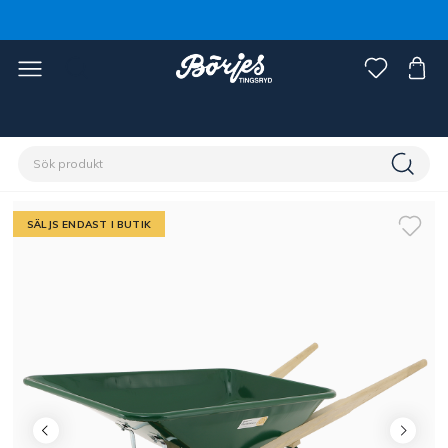
Förstasidan
Stall & hage
Stallinredning
Redskap
SÄLJS ENDAST I BUTIK