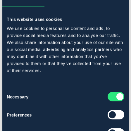
En rejäl klassisk skottkärra för större volymer med en låg
tyngdpunkt och stora hjul som ger överlägsen balans
och framkomlighet. Skalmarna är gjorda av trä som gör
This website uses cookies
att det är varmt och behagligt att hålla i. Skottkärran är
We use cookies to personalise content and ads, to
pulverlackerad för att skydda mot väder och vind samt
hålla länge.
provide social media features and to analyse our traffic.
We also share information about your use of our site with
Svensktillverkad Klassisk Ekebykärra
Träskalmar för ergonomiska lyft och rätt känsla
our social media, advertising and analytics partners who
Pulverlackerad korg och rörunderrede
may combine it with other information that you’ve
Levereras förmonterad med punkteringsfritt hjul
provided to them or that they’ve collected from your use
Rejäl volym på 125 liter och gedigen konstruktion
of their services.
Art.nr. 9917
SÄLJS ENDAST I BUTIK
Consent
Necessary
Selection
Se lager i butik
Preferences
Recensioner