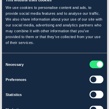
Produktbeskrivning
We use cookies to personalise content and ads, to
Med klickoryskaft längd 90 cm. Vikt 3 kg.
provide social media features and to analyse our traffic.
Frakttillägg tillkommer på 250 kr även om ordern
We also share information about your use of our site with
överstiger 500 kr.
our social media, advertising and analytics partners who
Art.nr. 159908
may combine it with other information that you’ve
provided to them or that they’ve collected from your use
Se lager i butik
of their services.
Recensioner
Consent
Necessary
Selection
Om varumärket
Preferences
Liknande produkter
Statistics