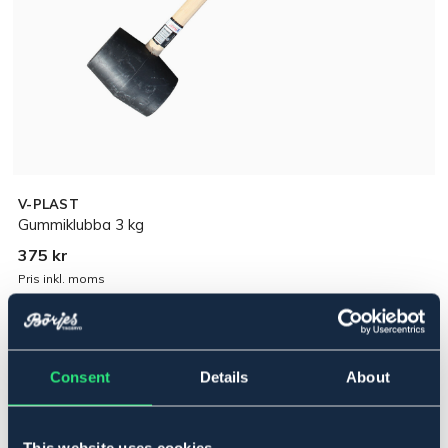
V-PLAST
Gummiklubba 3 kg
375 kr
Pris inkl. moms
Lägg i varukorgen
Consent
Details
About
I lager
Se lager i butik
This website uses cookies