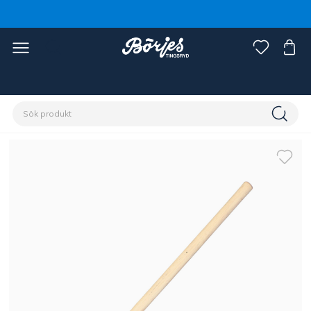
Förstasidan
Stall & hage
Stängsel
Tillbehör stängsel