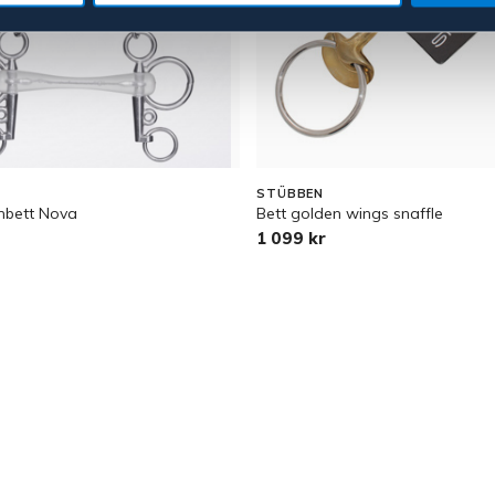
STÜBBEN
mbett Nova
Bett golden wings snaffle
1 099 kr