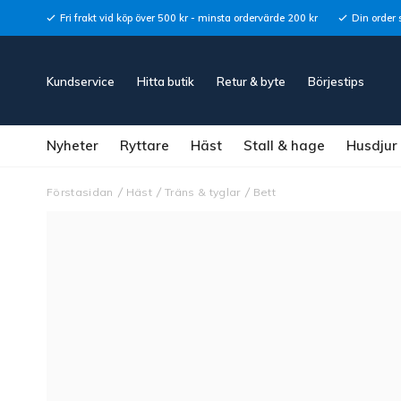
Fri frakt vid köp över 500 kr - minsta ordervärde 200 kr
Din order 
Kundservice
Hitta butik
Retur & byte
Börjestips
Nyheter
Ryttare
Häst
Stall & hage
Husdjur
Förstasidan
Häst
Träns & tyglar
Bett