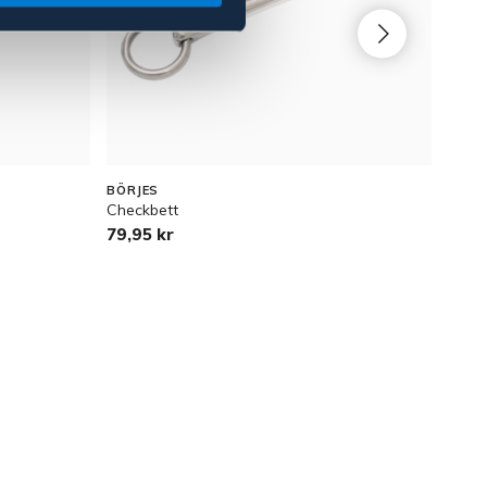
BÖRJES
NOVA
Checkbett
Nova
79,95 kr
499 