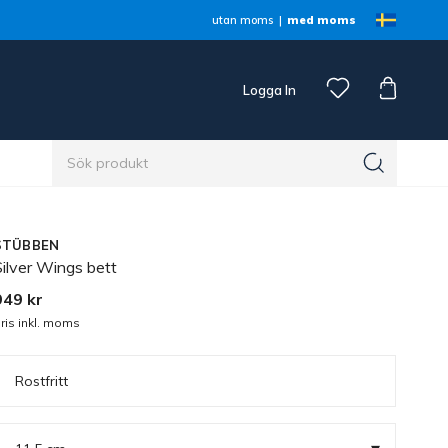
utan moms
med moms
Logga In
n
STÜBBEN
ilver Wings bett
949 kr
ris inkl. moms
Rostfritt