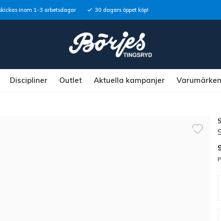
skickas inom 1-3 arbetsdagar
30 dagars öppet köp!
Discipliner
Outlet
Aktuella kampanjer
Varumärke
S
P