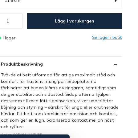
▾
11,5 cm
Lägg i varukorgen
Se lager i butik
I lager
Produktbeskrivning
Två-delat bett utformad för att ge maximalt stöd och
komfort för hästens mungipor. Sidoplatterna
förhindrar att huden kläms av ringarna, samtidigt som
de ger stabilitet och sidostöd. Sidoplatterna hjälper
dessutom till med lätt sidoinverkan, vilket underlättar
böjning och styrning – särskilt för unga eller orutinerade
hästar. Ett bett som kombinerar precision och komfort,
och som ger en lugn, balanserad kontakt mellan häst
och ryttare.
Art.nr. 905464-11,5-RF