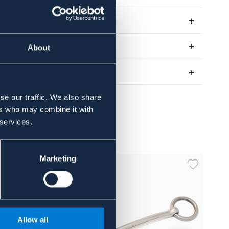
Se lager i butik
Recensioner
About
Om varumärket
se our traffic. We also share
ers who may combine it with
 services.
Marketing
Allow all