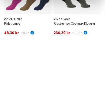
K
COVALLIERO
KINGSLAND
Ridstrumpa
Ridstrumpa Coolmax KlLaura
2
R
48,30 kr
230,30 kr
69 kr
329 kr