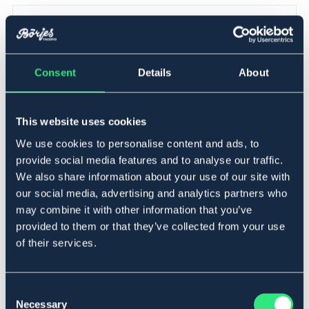
▾
37-40
Lägg i varukorgen
Consent
Details
About
I lager
Se lager i butik
This website uses cookies
We use cookies to personalise content and ads, to
Produktbeskrivning
provide social media features and to analyse our traffic.
We also share information about your use of our site with
Stretchig ridstrumpa. Designad med kanalstickning vid
our social media, advertising and analytics partners who
vristen för en flexibel passform och en något tjockare
may combine it with other information that you’ve
fotdel för extra komfort. Den har bra andningsförmåga
provided to them or that they’ve collected from your use
och är detaljerad med stilrena ränder samt en logga vid
knät.
of their services.
Tvätt
40° grader
Consent
Art.nr. 9741317-GY-37-40
Necessary
Selection