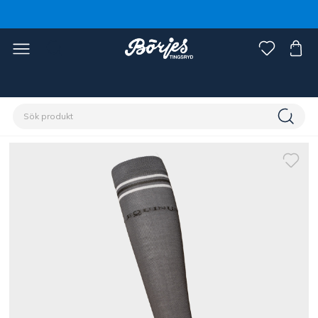
Förstasidan
Ryttare
Damkläder
Strumpor