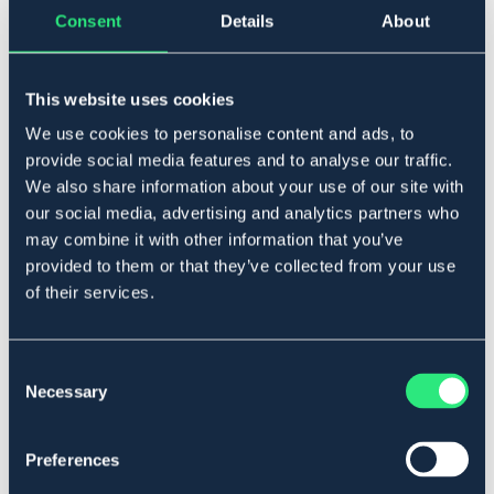
▾
Vid
Consent
Details
About
Tillfälligt slut
Se lager i butik
This website uses cookies
We use cookies to personalise content and ads, to
Produktbeskrivning
provide social media features and to analyse our traffic.
We also share information about your use of our site with
Ridstövlar tillverkade av högkvalitativt läder med en
skinnklädd insida och en innersula med extra hög
our social media, advertising and analytics partners who
komfort. Dessa ridstövlar har en resår längs med
may combine it with other information that you’ve
dragkedjan för en bättre passform och elastisk snörning
provided to them or that they’ve collected from your use
framtill. De har också en anti-slip gummisula för bättre
of their services.
fäste på hala underlag. Ljusa sömmar.
Art.nr. 9095879-W-41
Consent
Se lager i butik
Necessary
Selection
Recensioner
Preferences