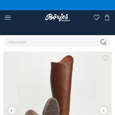
Förstasidan
Ryttare
Skor, stövlar & chaps
Stövlar