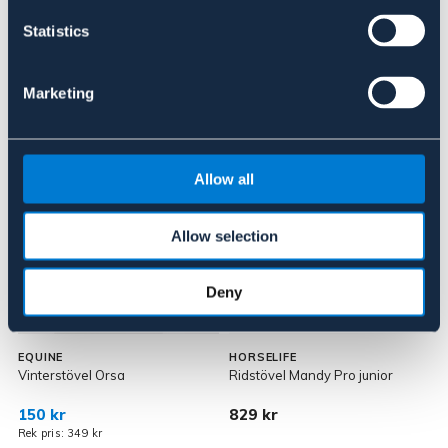
Om varumärket
Statistics
Marketing
Liknande produkter
Allow all
Allow selection
Deny
OUTLETPRIS
JUNIOR
EQUINE
HORSELIFE
A
Vinterstövel Orsa
Ridstövel Mandy Pro junior
R
F
150 kr
829 kr
3
Rek pris: 349 kr