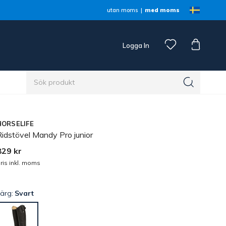
utan moms
med moms
Logga In
n
HORSELIFE
Ridstövel Mandy Pro junior
829 kr
ris inkl. moms
Färg:
Svart