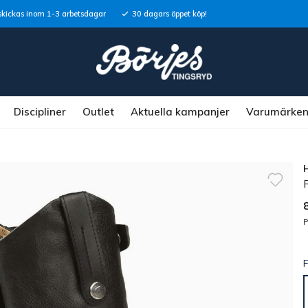
skickas inom 1-3 arbetsdagar
30 dagars öppet köp!
Discipliner
Outlet
Aktuella kampanjer
Varumärke
P