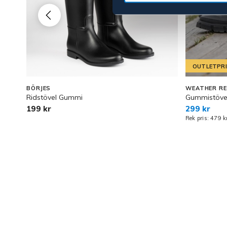
OUTLETPR
BÖRJES
WEATHER R
Ridstövel Gummi
Gummistövel
199 kr
299 kr
Rek pris: 479 k