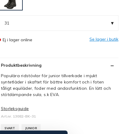
▾
31
Se lager i butik
Ej i lager online
Produktbeskrivning
Populära ridstövlar för junior tillverkade i mjukt
syntetläder i skaftet för bättre komfort och i foten
tåligt equiläder, foder med andasfunktion. En lätt och
stötdämpande sula, s.k EVA.
Storleksguide
Art.nr. 13082-BK-31
SVART
JUNIOR