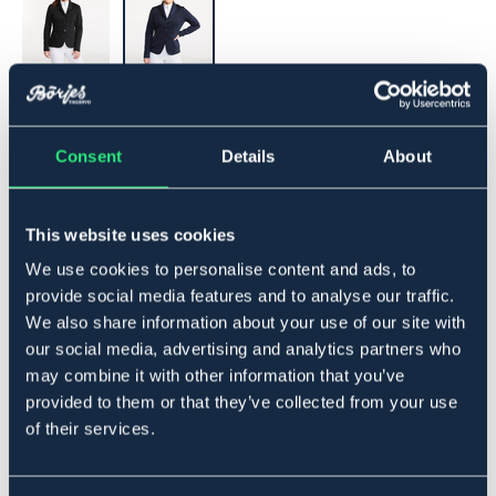
▾
40
Consent
Details
About
Lägg i varukorgen
This website uses cookies
I lager
Se lager i butik
We use cookies to personalise content and ads, to
provide social media features and to analyse our traffic.
We also share information about your use of our site with
Produktbeskrivning
our social media, advertising and analytics partners who
Ridkavaj i mjukt och följsamt material. Stretchigt tyg
may combine it with other information that you’ve
som ger maxmimal rörelsefrihet och komfort under hela
provided to them or that they’ve collected from your use
tävlingsdagen. Figurnära passform, försluts enkelt med
of their services.
en dold dragkedja och tre dekorativa knappar framtill.
Satin detaljer på krage och fickor, samt sprund baktill.
Material
: 94% polyester, 6% elastan.