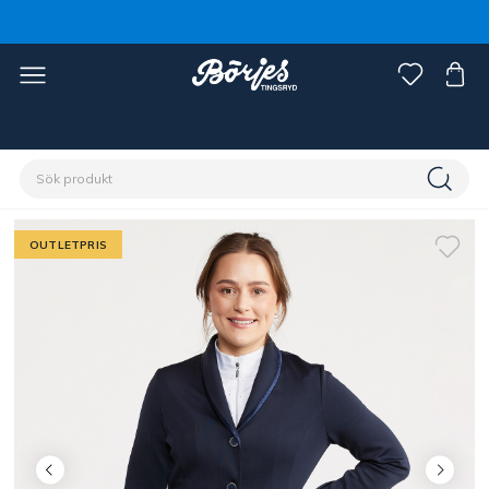
Förstasidan
Outlet
Fynd ryttare
OUTLETPRIS