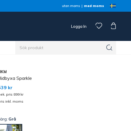
utan moms
med moms
Logga In
n
HKM
Ridbyxa Sparkle
539 kr
ek. pris 899 kr
ris inkl. moms
Färg:
Grå