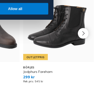
Allow all
OUTLETPRIS
OU
BÖRJES
WHIS
Jodphurs Fareham
Över
299 kr
299 
Rek pris: 545 kr
Rek pr