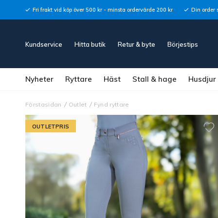
Fri frakt vid köp över 500 kr - minsta ordervärde 200 kr
Din order 
Kundservice
Hitta butik
Retur & byte
Börjestips
Nyheter
Ryttare
Häst
Stall & hage
Husdjur
Förstasidan
Outlet
Fynd ryttare
OUTLETPRIS