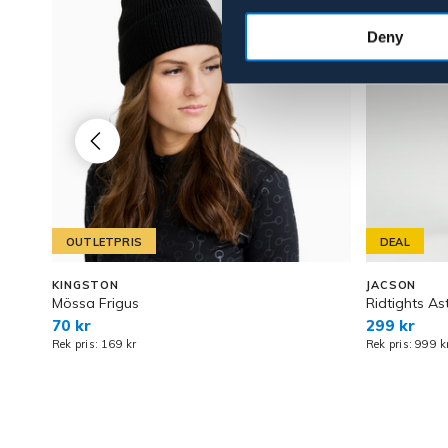
Deny
OUTLETPRIS
DEAL
KINGSTON
JACSON
Mössa Frigus
Ridtights As
70 kr
299 kr
Rek pris: 169 kr
Rek pris: 999 k