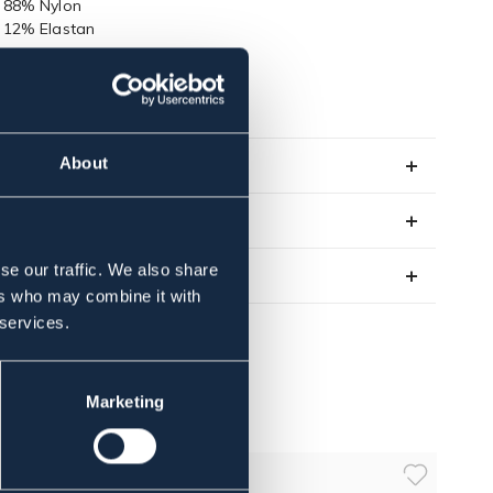
88% Nylon
12% Elastan
Art.nr. 956163-GY-34
OUTLETPRIS
About
Se lager i butik
Recensioner
se our traffic. We also share
Om varumärket
ers who may combine it with
 services.
Marketing