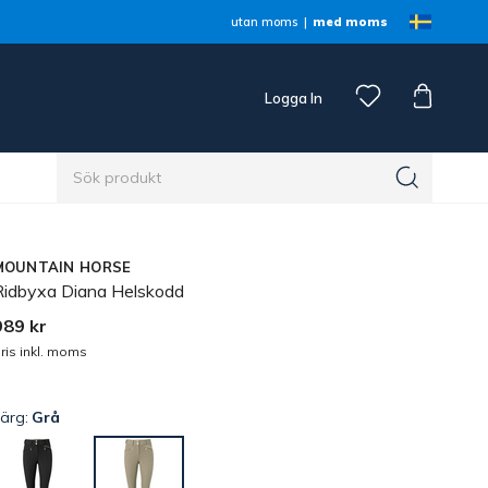
utan moms
med moms
Logga In
n
MOUNTAIN HORSE
Ridbyxa Diana Helskodd
989 kr
ris inkl. moms
Färg:
Grå