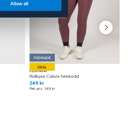
Allow all
FODRADE
OU
DEAL
EQUINUM
HKM
Ridbyxa Calore helskodd
Ridby
249 kr
539 
Rek pris: 349 kr
Rek pr