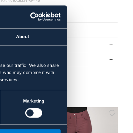
Art.nr. 9715324-GY-40
SVART
GRÅ
Se lager i butik
About
Recensioner
Om varumärket
se our traffic. We also share
ers who may combine it with
 services.
Marketing