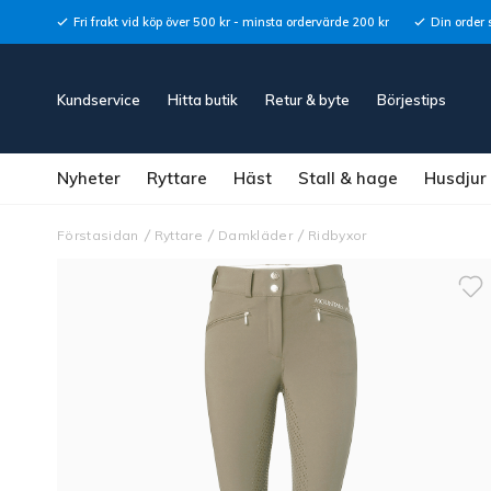
Fri frakt vid köp över 500 kr - minsta ordervärde 200 kr
Din order 
Kundservice
Hitta butik
Retur & byte
Börjestips
Nyheter
Ryttare
Häst
Stall & hage
Husdjur
Förstasidan
Ryttare
Damkläder
Ridbyxor