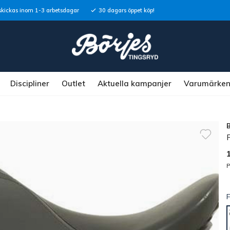
skickas inom 1-3 arbetsdagar
30 dagars öppet köp!
Discipliner
Outlet
Aktuella kampanjer
Varumärke
P