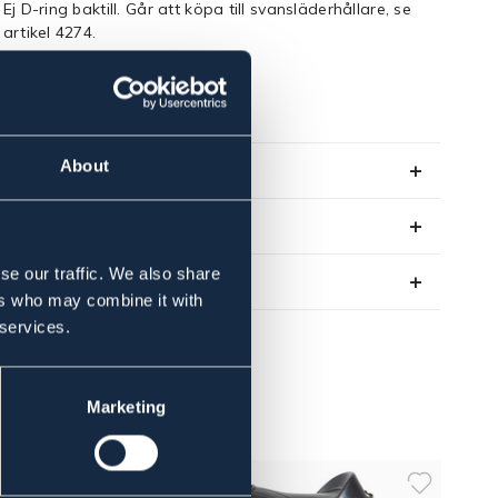
Ej D-ring baktill. Går att köpa till svansläderhållare, se
artikel 4274.
Art.nr. 40555-BK-31
SVART
About
Se lager i butik
Recensioner
se our traffic. We also share
Om varumärket
ers who may combine it with
 services.
Marketing