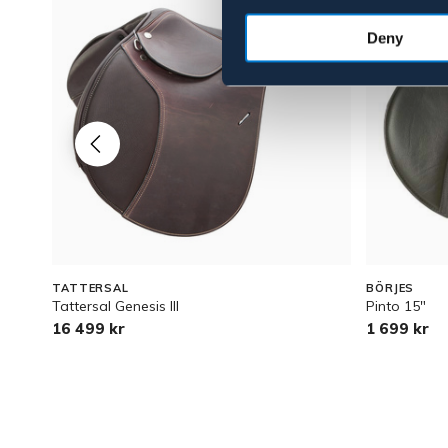
Deny
TATTERSAL
BÖRJES
Tattersal Genesis lll
Pinto 15"
16 499 kr
1 699 kr