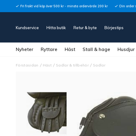
Fri frakt vid köp över 500 kr - minsta ordervärde 200 kr
Din order 
Kundservice
Hitta butik
Retur & byte
Börjestips
Nyheter
Ryttare
Häst
Stall & hage
Husdjur
Förstasidan
Häst
Sadlar & tillbehör
Sadlar