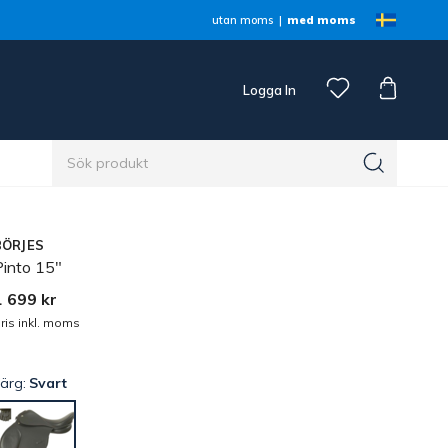
utan moms
med moms
Logga In
n
BÖRJES
Pinto 15"
1 699 kr
ris inkl. moms
Färg:
Svart