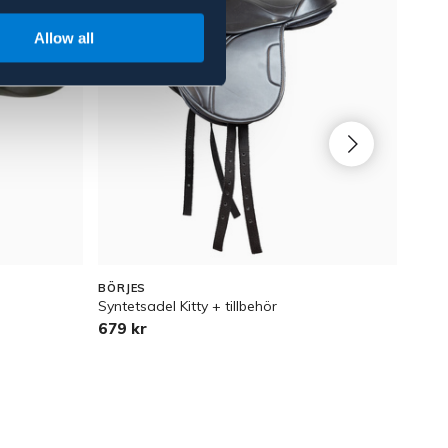
Allow all
BÖRJES
BÖRJ
Syntetsadel Kitty + tillbehör
Pinto
679 kr
1 87