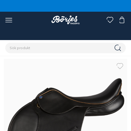
Förstasidan
Häst
Sadlar & tillbehör
Sadlar