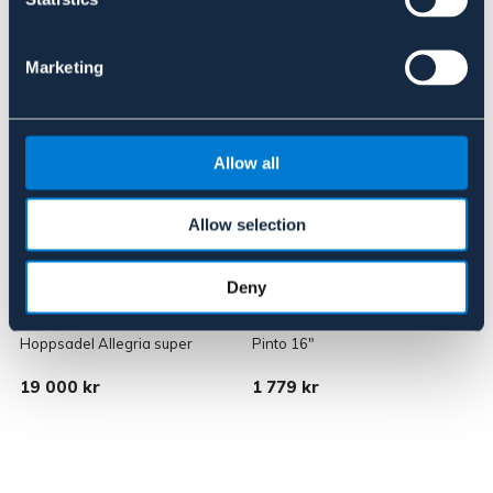
Liknande produkter
Marketing
Allow all
Allow selection
Deny
LIPPO
BÖRJES
L
Hoppsadel Allegria super
Pinto 16"
S
19 000 kr
1 779 kr
4