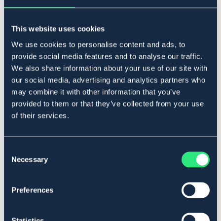
Tillfälligt slut
Se lager i butik
This website uses cookies
Produktbeskrivning
We use cookies to personalise content and ads, to
provide social media features and to analyse our traffic.
Marcello är en sadel med djupt säte, vilket gör att
We also share information about your use of our site with
ryttaren sitter stadigt och får en god balans. Utmärkt för
our social media, advertising and analytics partners who
hoppning och vanlig ridning.
may combine it with other information that you’ve
Art.nr. 49140-BK-16,5
provided to them or that they’ve collected from your use
SVART
BRUN
of their services.
Se lager i butik
Consent
Necessary
Selection
Recensioner
Preferences
Om varumärket
Statistics