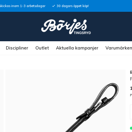
skickas inom 1-3 arbetsdagar
30 dagars öppet köp!
Discipliner
Outlet
Aktuella kampanjer
Varumärke
P