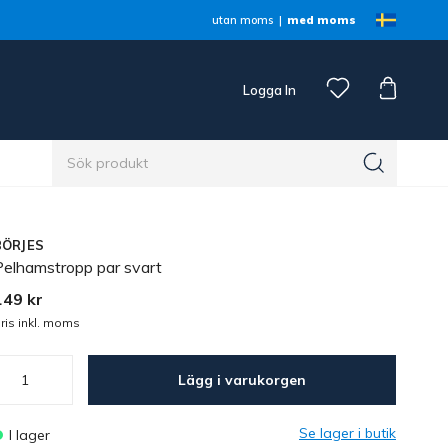
utan moms
med moms
Logga In
n
BÖRJES
Pelhamstropp par svart
149 kr
ris inkl. moms
Lägg i varukorgen
Se lager i butik
I lager