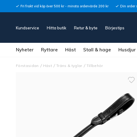
Fri frakt vid köp över 500 kr - minsta ordervärde 200 kr
Din order 
Kundservice
Hitta butik
Retur & byte
Börjestips
Nyheter
Ryttare
Häst
Stall & hage
Husdjur
Förstasidan
Häst
Träns & tyglar
Tillbehör