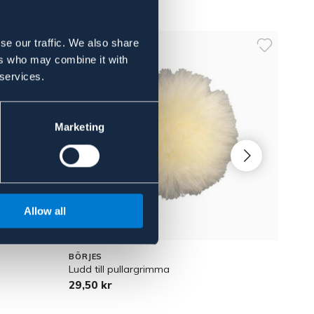
se our traffic. We also share
ers who may combine it with
 services.
Marketing
Allow all
BÖRJES
ACAV
Ludd till pullargrimma
Betts
29,50 kr
249 