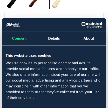
One Size
Tillfälligt slut, inkommande
Se lager i butik
Consent
Details
About
Genom att bevaka produkten får du automatiskt ett
mail när varan åter är i lager:
This website uses cookies
We use cookies to personalise content and ads, to
provide social media features and to analyse our traffic.
Bevaka
We also share information about your use of our site with
our social media, advertising and analytics partners who
may combine it with other information that you’ve
provided to them or that they’ve collected from your use
Produktbeskrivning
of their services.
Mjukt och komfortabelt ludd att fästa på ex. martingal