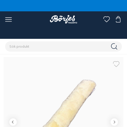
Förstasidan
Häst
Träns & tyglar
Tillbehör