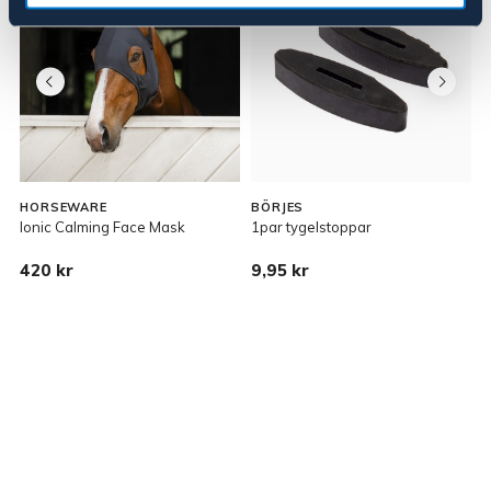
HORSEWARE
BÖRJES
Ionic Calming Face Mask
1par tygelstoppar
N
420 kr
9,95 kr
1