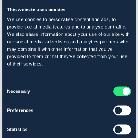
går ner en storlek.
För bästa passform – kika gärna i vår storleksguide
This website uses cookies
innan du beställer.
We use cookies to personalise content and ads, to
Art.nr. 1004-BN-L
provide social media features and to analyse our traffic.
BRUN
We also share information about your use of our site with
our social media, advertising and analytics partners who
may combine it with other information that you’ve
Se lager i butik
provided to them or that they’ve collected from your use
of their services.
Recensioner
Om varumärket
Consent
Necessary
Selection
Storleksguide
Preferences
Relaterade produkter
Statistics