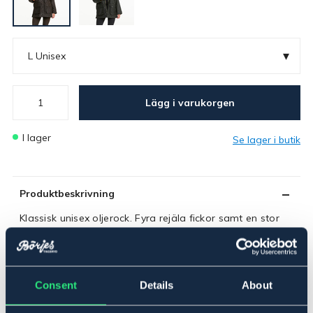
▾
L Unisex
Lägg i varukorgen
I lager
Se lager i butik
Produktbeskrivning
Klassisk unisex oljerock. Fyra rejäla fickor samt en stor
innerficka. Löstagbar kapuschong. Kraftig 2-vägs
mässingdragkedja. För vax till oljerock se art nr 1009.
Material: Vaxad bomull. Rutigt innerfoder.
Tänk på storleken: Eftersom modellen är unisex kan den
Consent
Details
About
upplevas något rymligare. Vi rekommenderar att man