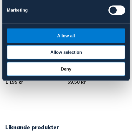
Marketing
Allow all
Allow selection
WEARITE
WEARITE
Deny
Oljerock lång
Vax 100 g
1 195 kr
59,50 kr
Liknande produkter