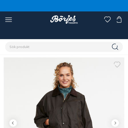
Förstasidan
Ryttare
Damkläder
Jackor & Västar