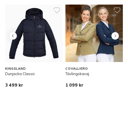
KINGSLAND
COVALLIERO
Dunjacka Classic
Tävlingskavaj
D
3 499 kr
1 099 kr
2