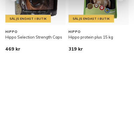
SÄLJS ENDAST I BUTIK
SÄLJS ENDAST I BUTIK
HIPPO
HIPPO
Hippo Selection Strength Caps
Hippo protein plus 15 kg
E
469 kr
319 kr