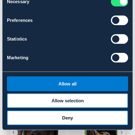
Necessary
Selection
Storlek: 1 kg.
Art.nr. 915891
Preferences
Se lager i butik
Statistics
Recensioner
Marketing
Om varumärket
Allow all
Liknande produkter
Allow selection
Deny