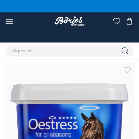
Förstasidan
Stall & hage
Hästfoder & strö
Fodertillskott