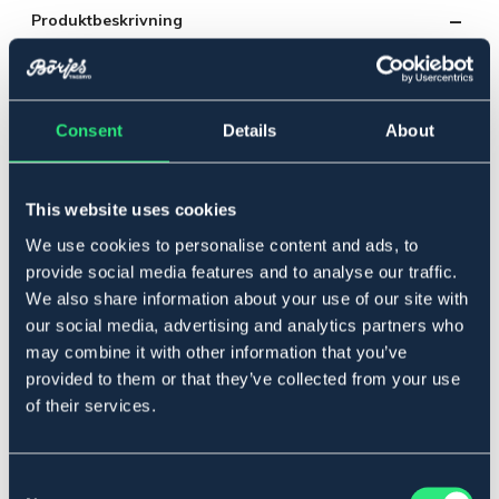
Produktbeskrivning
Ston upplever ofta samma stressiga hormonella
obalans motsvarande hingstarnas. Tecken kan inkludera
humörsvängningar, aggressivitet, retlighet och minskad
prestanda. Placeringen av äggstockarna (precis bakom
Consent
Details
About
sadeln) innebär att ett obehag ofta resulterar i en ovilja
att arbeta med ryggen, svansviftande och till och med
bockningar eller sparkar.
This website uses cookies
En unik sammansättning, Oestress kompletterar stoet
We use cookies to personalise content and ads, to
med extrakt av örtbaserade ingredienser som har
provide social media features and to analyse our traffic.
använts i hundratals år för att stödja hormonbalansen.
We also share information about your use of our site with
Genom att förbättra stoets kost med Oestress, hjälper
du ditt sto att balansera hennes hormonnivåer naturligt,
our social media, advertising and analytics partners who
vilket ger henne möjlighet att slappna av och
may combine it with other information that you’ve
koncentrera sig på sitt arbete.
provided to them or that they’ve collected from your use
Oestress ska ges dagligen under hela våren och
of their services.
sommaren, och kan ökas i samband med stoets
brunstcykel. Om behövligt, kan dock Oestress användas
året runt.
Consent
Fr.o.m. 1/3 2023: startkarens 96 timmar.