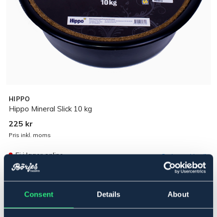
HIPPO
Hippo Mineral Slick 10 kg
225 kr
Pris inkl. moms
Ej i lager online
Se lager i butik
Produktbeskrivning
Consent
Details
About
HippoSelection Mineral Slick är ett smakligt mineralfoder