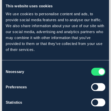
som förser hästarna med de makro- och mikromineraler
This website uses cookies
de behöver under betesperioden. Kan ges i fri tillgång.
Placera gärna baljan i ett bildäck, så att den står
We use cookies to personalise content and ads, to
stadigt.
provide social media features and to analyse our traffic.
Vikt: 10kg
We also share information about your use of our site with
Art.nr. 149
our social media, advertising and analytics partners who
may combine it with other information that you’ve
SÄLJS ENDAST I BUTIK
provided to them or that they’ve collected from your use
of their services.
Se lager i butik
Consent
Recensioner
Necessary
Selection
Om varumärket
Preferences
Statistics
Liknande produkter