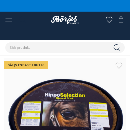
Förstasidan
Stall & hage
Hästfoder & strö
Fodertillskott
SÄLJS ENDAST I BUTIK