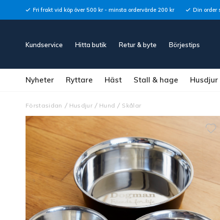
Fri frakt vid köp över 500 kr - minsta ordervärde 200 kr
Din order 
Kundservice
Hitta butik
Retur & byte
Börjestips
Nyheter
Ryttare
Häst
Stall & hage
Husdjur
Förstasidan
Husdjur
Hund
Skålar