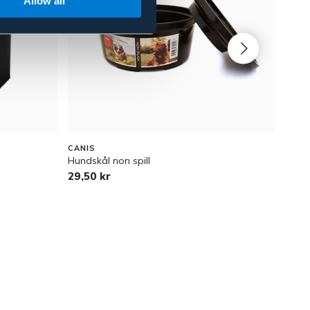
Allow all
CANIS
IMAZ
Hundskål non spill
Matva
29,50 kr
45 k