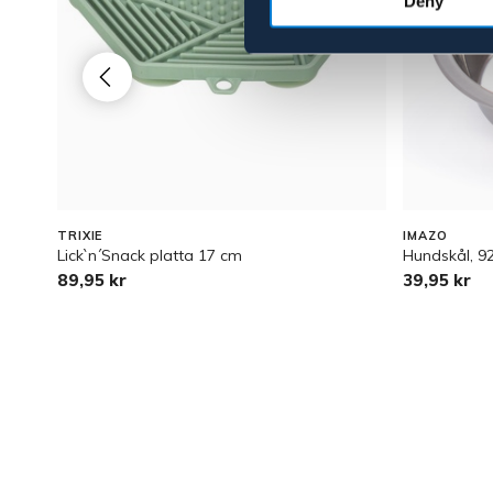
Deny
TRIXIE
IMAZO
Lick`n´Snack platta 17 cm
Hundskål, 9
89,95 kr
39,95 kr