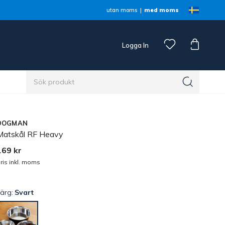
utan moms
med moms
Logga In
n
DOGMAN
Matskål RF Heavy
169 kr
ris inkl. moms
Färg:
Svart