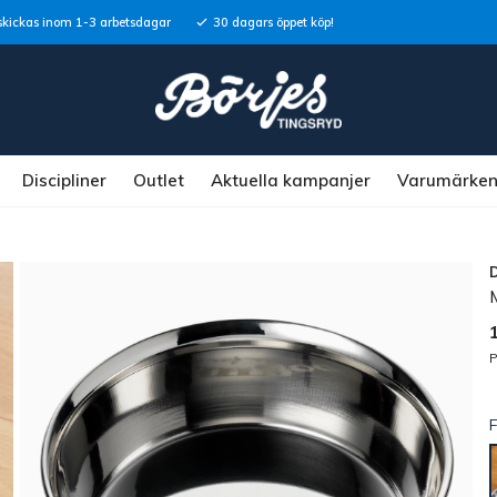
skickas inom 1-3 arbetsdagar
30 dagars öppet köp!
Discipliner
Outlet
Aktuella kampanjer
Varumärke
P