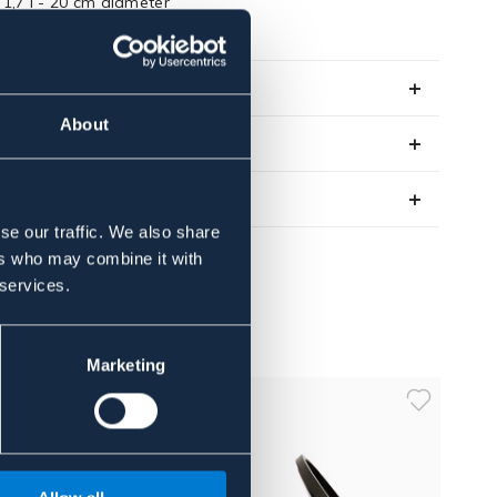
1,7 l - 20 cm diameter
Art.nr. 909640-BK-1,7L
Se lager i butik
About
Recensioner
Om varumärket
se our traffic. We also share
ers who may combine it with
 services.
Marketing