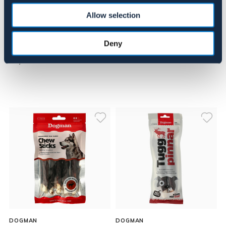
Allow selection
DOGMAN
DOGMAN
Dog toy soft dog
Lickin Layers slow feeder
Deny
59,95 kr
299 kr
DOGMAN
DOGMAN