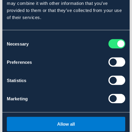
may combine it with other information that you’ve
provided to them or that they’ve collected from your use
of their services.
Consent
DOGMAN
DOGMAN
Necessary
Selection
Fröstänger Frukt 112 g-2-pack
Matskål RF Heavy
34,95 kr
79,95 kr
Preferences
Statistics
Marketing
Allow all