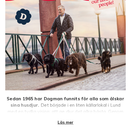
Sedan 1965 har Dogman funnits för alla som älskar
sina husdjur.
Det började i en liten källarlokal i Lund
med en tydlig vision: att ge djur det allra bästa. Genom
åren har vi vuxit, men vår kärlek till husdjur är densamma.
Läs mer
Med omtanke, kvalitet och trygghet som ledstjärnor
erbjuder vi i dag ett brett sortiment av mat och tillbehör