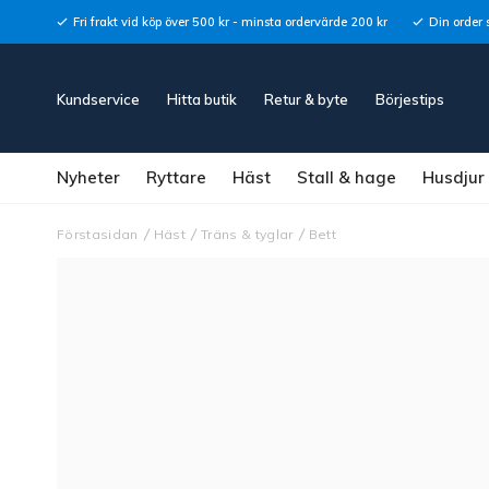
Fri frakt vid köp över 500 kr - minsta ordervärde 200 kr
Din order 
Kundservice
Hitta butik
Retur & byte
Börjestips
Nyheter
Ryttare
Häst
Stall & hage
Husdjur
Förstasidan
Häst
Träns & tyglar
Bett