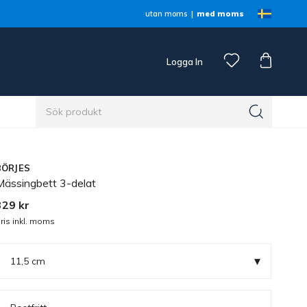
utan moms
med moms
Logga In
n
BÖRJES
Mässingbett 3-delat
329 kr
ris inkl. moms
▾
11,5 cm