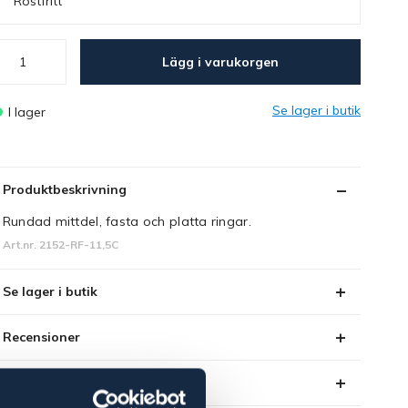
Rostfritt
Lägg i varukorgen
Se lager i butik
I lager
Produktbeskrivning
Rundad mittdel, fasta och platta ringar.
Art.nr. 2152-RF-11,5C
Se lager i butik
Recensioner
Om varumärket