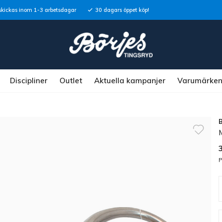
skickas inom 1-3 arbetsdagar
30 dagars öppet köp!
Discipliner
Outlet
Aktuella kampanjer
Varumärke
P