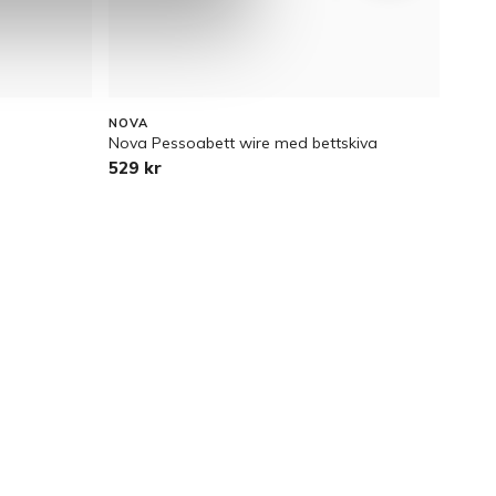
NOVA
NOVA
Nova Pessoabett wire med bettskiva
Novab
529 kr
309 