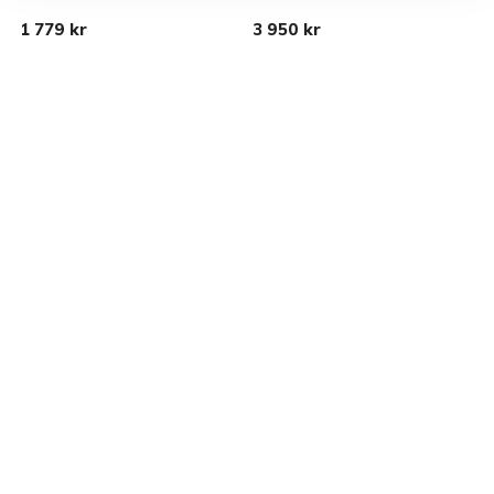
1 779 kr
3 950 kr