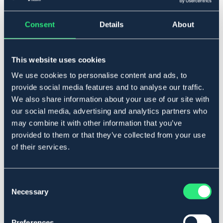
Consent
Details
About
▾
16,5 tum
This website uses cookies
Tillfälligt slut
Se lager i butik
We use cookies to personalise content and ads, to
provide social media features and to analyse our traffic.
We also share information about your use of our site with
Produktbeskrivning
our social media, advertising and analytics partners who
En franskinspirerad hoppsadel med extra fram skurna
may combine it with other information that you’ve
kåpor och ett djupt säte. Stadig i balans och sits. En
provided to them or that they’ve collected from your use
perfekt sadel för övergång till close contact.
of their services.
Art.nr. 49141-BK-16,5
SVART
BRUN
Consent
Necessary
Selection
Se lager i butik
Preferences