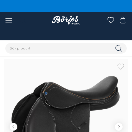
Förstasidan
Häst
Sadlar & tillbehör
Sadlar