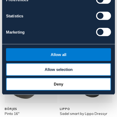
Recensioner
Statistics
Om varumärket
Marketing
Liknande produkter
Allow all
Allow selection
Deny
BÖRJES
LIPPO
Pinto 16"
Sadel smart by Lippo Dressyr
S