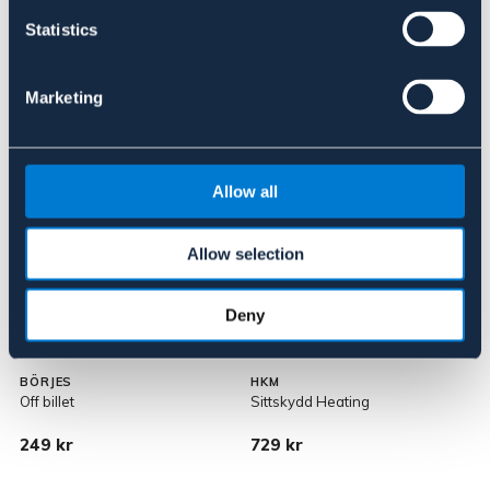
Statistics
Marketing
Liknande produkter
Allow all
Allow selection
Deny
BÖRJES
HKM
Off billet
Sittskydd Heating
S
249 kr
729 kr