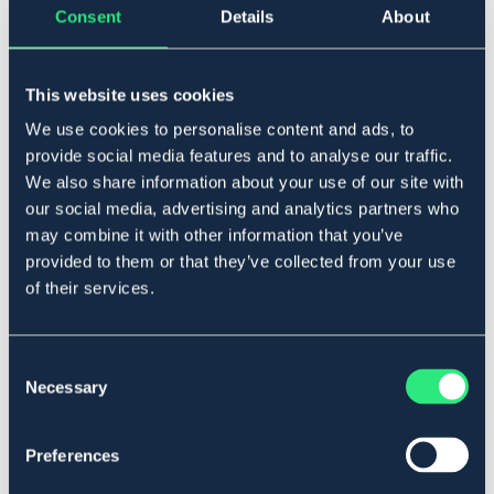
Consent
Details
About
▾
Medium/Wide
This website uses cookies
Lägg i varukorgen
We use cookies to personalise content and ads, to
I lager
provide social media features and to analyse our traffic.
Se lager i butik
We also share information about your use of our site with
our social media, advertising and analytics partners who
may combine it with other information that you’ve
Produktbeskrivning
provided to them or that they’ve collected from your use
Utbytbart koppjärn passande Robin Hood Elite. Viss
of their services.
färgförändring/färgsläpp kan förekomma på
koppjärnet, men det påverkar inte funktionen eller
användningen.
Consent
Art.nr. 40399-BK-MW
Necessary
Selection
Se lager i butik
Preferences
Recensioner