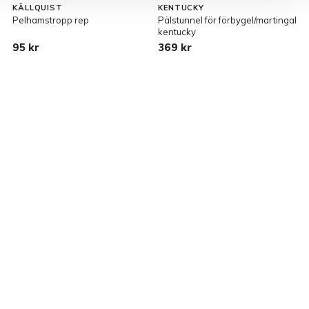
KÄLLQUIST
KENTUCKY
Pelhamstropp rep
Pälstunnel för förbygel/martingal
B
kentucky
95 kr
369 kr
2