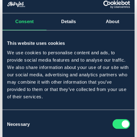
Consent
Details
About
Full
Tillfälligt slut
Se lager i butik
This website uses cookies
We use cookies to personalise content and ads, to
provide social media features and to analyse our traffic.
Produktbeskrivning
We also share information about your use of our site with
our social media, advertising and analytics partners who
Huvan Wellington skyddar hästens öron vid ridning. Den
har en professionell look och är handvirkad för bättre
may combine it with other information that you’ve
hållbarhet. Öronen är stretchiga, i slim fit passform och
provided to them or that they’ve collected from your use
den förlängda biten i nacken gör så att luvan inte glider.
of their services.
Man kan brodera en logga i pannan då luvan inte har
någon synlig logga framtill.
Tvätt: 30°.
Consent
Art.nr. 7842609-BN-FS
Necessary
Selection