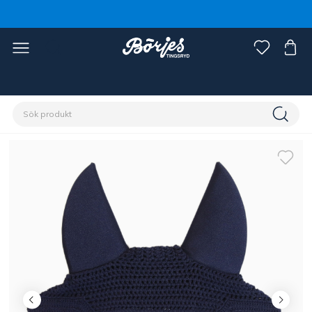
Förstasidan
Häst
Träns & tyglar
Tillbehör