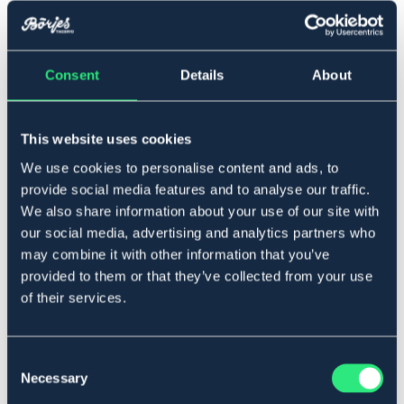
22-35
Consent
Details
About
Lägg i varukorgen
I lager
Se lager i butik
This website uses cookies
We use cookies to personalise content and ads, to
provide social media features and to analyse our traffic.
Produktbeskrivning
We also share information about your use of our site with
our social media, advertising and analytics partners who
Ställbart reflexhalsband i nylon. Klickspänne för att
may combine it with other information that you’ve
enkelt kunna ta av och på halsbandet. Dubbla ringar för
provided to them or that they’ve collected from your use
ökad säkerhet.
of their services.
Art.nr. 581230-BK-22-35
SVART
BLÅ
ROSA
Consent
Necessary
Selection
Material & mått