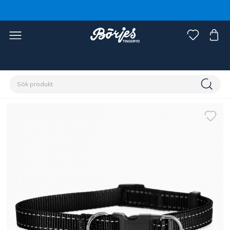
Förstasidan
Husdjur
Hund
Koppel, halsband & sele