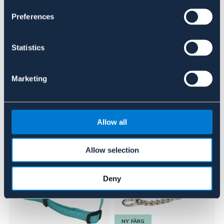
Se lager i butik
Preferences
Recensioner
Statistics
Om varumärket
Marketing
Liknande produkter
Allow all
Allow selection
Deny
NY FÄRG