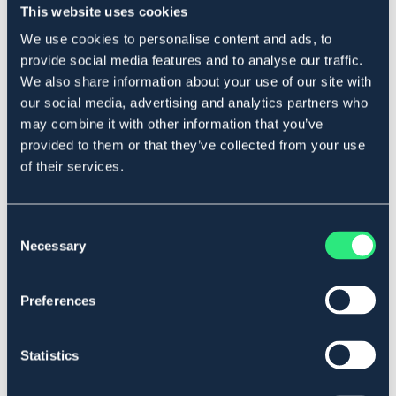
This website uses cookies
We use cookies to personalise content and ads, to
Produktbeskrivning
provide social media features and to analyse our traffic.
We also share information about your use of our site with
Används för att skarva järntråd och nät. Passar 1,4-2,2
our social media, advertising and analytics partners who
mm tråd.
may combine it with other information that you’ve
Art.nr. 15495
provided to them or that they’ve collected from your use
of their services.
Se lager i butik
Recensioner
Consent
Necessary
Selection
Om varumärket
Preferences
Liknande produkter
Statistics