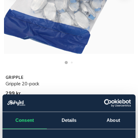
GRIPPLE
Gripple 20-pack
299 kr
Pris inkl. moms
Lägg i varukorgen
Consent
Details
About
I lager
Se lager i butik