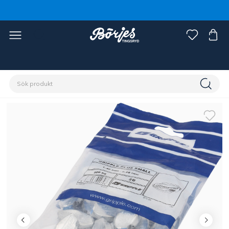
Förstasidan
Stall & hage
Stängsel
Tillbehör stängsel