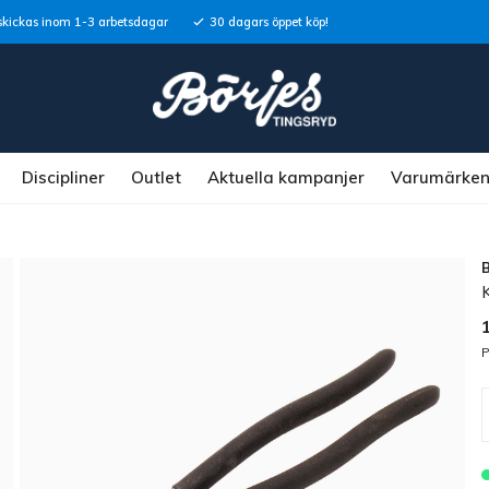
skickas inom 1-3 arbetsdagar
30 dagars öppet köp!
Discipliner
Outlet
Aktuella kampanjer
Varumärke
P