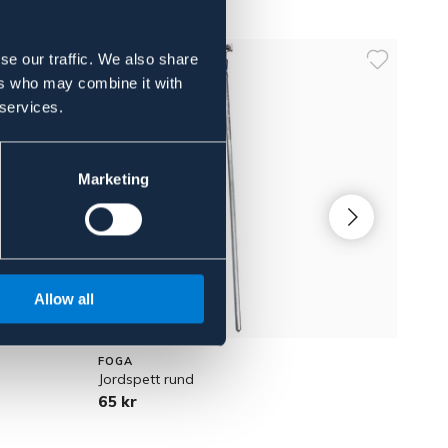
se our traffic. We also share
ers who may combine it with
 services.
Marketing
Allow all
FOGA
FOGA
Jordspett rund
Neds
65 kr
189 