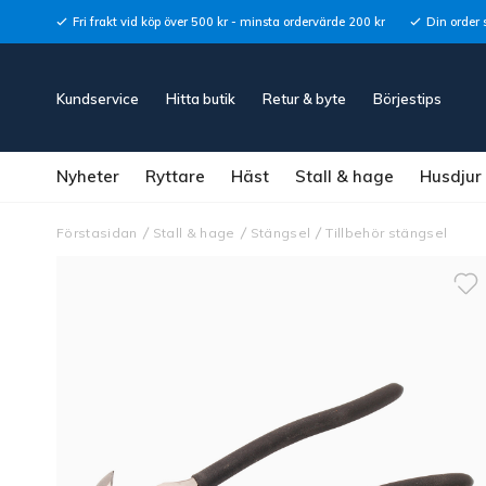
Fri frakt vid köp över 500 kr - minsta ordervärde 200 kr
Din order 
Kundservice
Hitta butik
Retur & byte
Börjestips
Nyheter
Ryttare
Häst
Stall & hage
Husdjur
Förstasidan
Stall & hage
Stängsel
Tillbehör stängsel