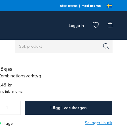
utan moms
med moms
Logga In
n
BÖRJES
Kombinationsverktyg
149 kr
ris inkl. moms
Lägg i varukorgen
Se lager i butik
I lager