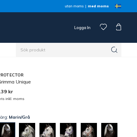
utan moms
med moms
Logga In
n
PROTECTOR
Grimma Unique
139 kr
ris inkl. moms
Färg:
Marin/Grå