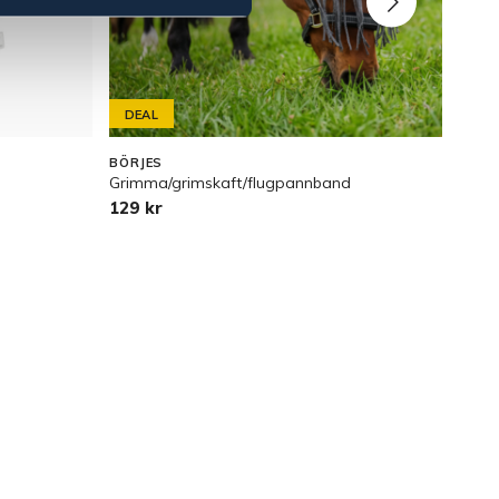
DEAL
BÖRJES
BÖRJ
Grimma/grimskaft/flugpannband
Visn
129 kr
239 