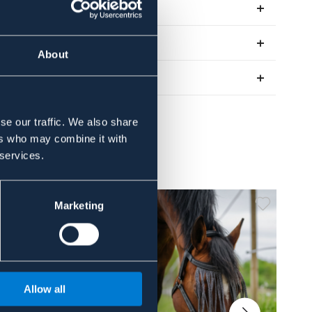
Se lager i butik
Recensioner
About
Om varumärket
se our traffic. We also share
ers who may combine it with
 services.
Marketing
Allow all