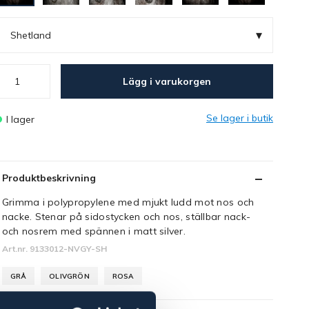
▾
Shetland
Lägg i varukorgen
Se lager i butik
I lager
Produktbeskrivning
Grimma i polypropylene med mjukt ludd mot nos och
nacke. Stenar på sidostycken och nos, ställbar nack-
och nosrem med spännen i matt silver.
Art.nr. 9133012-NVGY-SH
GRÅ
OLIVGRÖN
ROSA