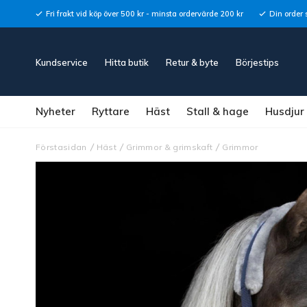
Fri frakt vid köp över 500 kr - minsta ordervärde 200 kr
Din order 
Kundservice
Hitta butik
Retur & byte
Börjestips
Nyheter
Ryttare
Häst
Stall & hage
Husdjur
Förstasidan
Häst
Grimmor & grimskaft
Grimmor