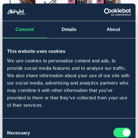
▾
Cob
Consent
Details
About
Lägg i varukorgen
This website uses cookies
I lager
We use cookies to personalise content and ads, to
Se lager i butik
provide social media features and to analyse our traffic.
We also share information about your use of our site with
our social media, advertising and analytics partners who
Produktbeskrivning
may combine it with other information that you’ve
Dubbelsydd nylongrimma. Fodrad i nos- och nackrem
provided to them or that they’ve collected from your use
med mjukt neoprenfoder. Knäppes med rullsölja. Hake i
of their services.
käkrem knäppes i formad ögla.
Storleksguide
Art.nr. 3007-BU-CS
Consent
Necessary
Selection
BLÅ