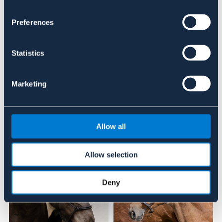
Preferences
Se lager i butik
Recensioner
Statistics
Om varumärket
Marketing
Liknande produkter
Allow all
Allow selection
Deny