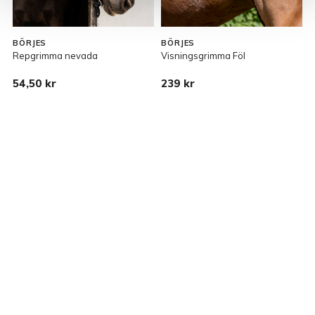
BÖRJES
BÖRJES
Repgrimma nevada
Visningsgrimma Föl
G
54,50 kr
239 kr
1