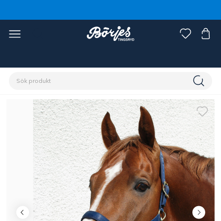
Förstasidan
Häst
Grimmor & grimskaft
Grimmor