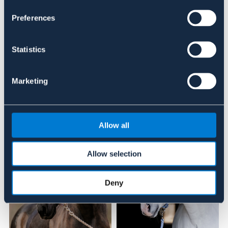
Preferences
Se lager i butik
Recensioner
Statistics
Om varumärket
Marketing
Liknande produkter
Allow all
Allow selection
Deny