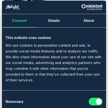
▾
Full
Consent
Details
About
Tillfälligt slut
Se lager i butik
This website uses cookies
We use cookies to personalise content and ads, to
Produktbeskrivning
provide social media features and to analyse our traffic.
We also share information about your use of our site with
Anatomisk formad grimma med bredare nackstycke och
our social media, advertising and analytics partners who
nättare nosgrimma lösning som gör att grimman sitter
may combine it with other information that you’ve
bra på plats. Ställbar nacke och nos, helt
provided to them or that they’ve collected from your use
neoprenfodrad.
of their services.
Material
100 % Polyester
Art.nr. 9653043-BK-FS
Consent
Necessary
Selection
SVART
MARIN