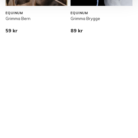
EQUINUM
EQUINUM
Grimma Bern
Grimma Brygge
G
59 kr
89 kr