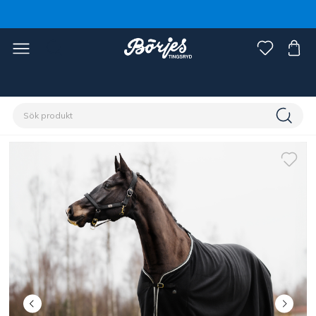
Förstasidan
Häst
Grimmor & grimskaft
Grimmor