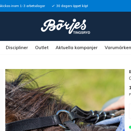
skickas inom 1-3 arbetsdagar
30 dagars öppet köp!
Discipliner
Outlet
Aktuella kampanjer
Varumärke
P