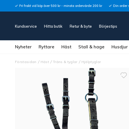
Fri frakt vid köp över 500 kr - minsta ordervärde 200 kr
Din order 
Kundservice
Hitta butik
Retur & byte
Börjestips
Nyheter
Ryttare
Häst
Stall & hage
Husdjur
Förstasidan
Häst
Träns & tyglar
Hjälptyglar