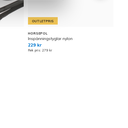
OUTLETPRIS
HORSEPOL
LIPP
Inspänningstyglar nylon
Hjälp
229 kr
395 
Rek pris: 279 kr