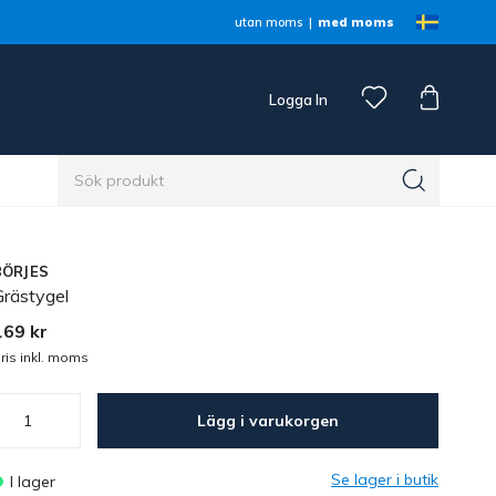
utan moms
med moms
Logga In
n
BÖRJES
Grästygel
169 kr
ris inkl. moms
Lägg i varukorgen
Se lager i butik
I lager