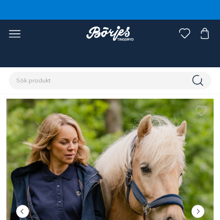
Förstasidan
Ryttare
Damkläder
Jackor & Västar