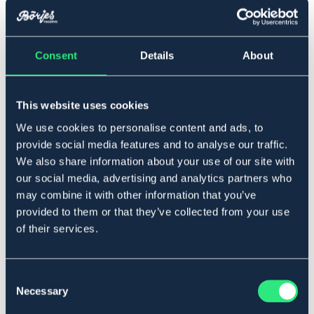
▾
Consent
Details
About
XL
Lägg i varukorgen
This website uses cookies
We use cookies to personalise content and ads, to
I lager
Se lager i butik
provide social media features and to analyse our traffic.
We also share information about your use of our site with
our social media, advertising and analytics partners who
Produktbeskrivning
may combine it with other information that you’ve
provided to them or that they’ve collected from your use
Funktionsjacka som passar i alla olika väder.
of their services.
Vattenavisande material med tejpade sömmar och huva
för maximalt skydd. Två framfickor och kardborrar vid
ärmslut. Regnjacka.
Consent
5000mm / 5000mvp.
Necessary
Selection
Art.nr. 9075294-NV-XL