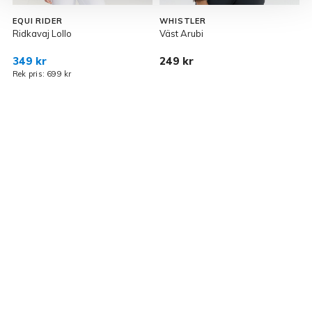
EQUI RIDER
WHISTLER
Ridkavaj Lollo
Väst Arubi
F
349 kr
249 kr
2
Rek pris: 699 kr
R